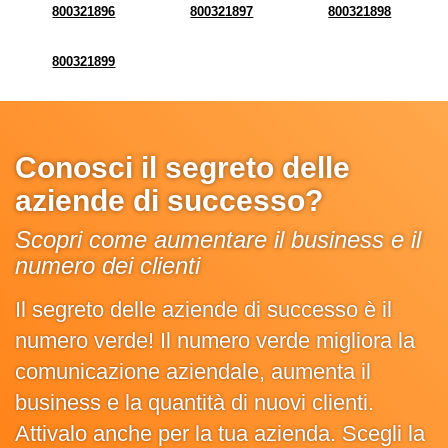
800321896
800321897
800321898
800321899
Conosci il segreto delle
aziende di successo?
Scopri come aumentare il business e il
numero dei clienti
Il segreto delle aziende di successo è il
numero verde! Il numero verde migliora la
comunicazione aziendale, aumenta il
business e la quantità di nuovi clienti.
Attivalo anche per la tua azienda. Scegli la