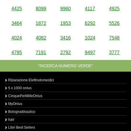
4425
8099
9960
4117
4925
3464
1872
1953
6292
5526
4024
4082
3416
1024
7548
4795
7191
2792
9497
3777
“RICERCA NUMERO VERDE”
Riparazione Elettrodomestici
5 x 1000 onlus
CinquePerMilleOnlus
MyOnlus
BolognaIdraulico
hair
Libri Best Sellers