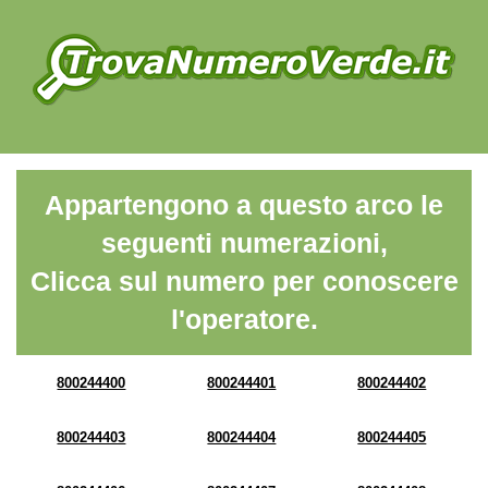
Appartengono a questo arco le
seguenti numerazioni,
Clicca sul numero per conoscere
l'operatore.
800244400
800244401
800244402
800244403
800244404
800244405