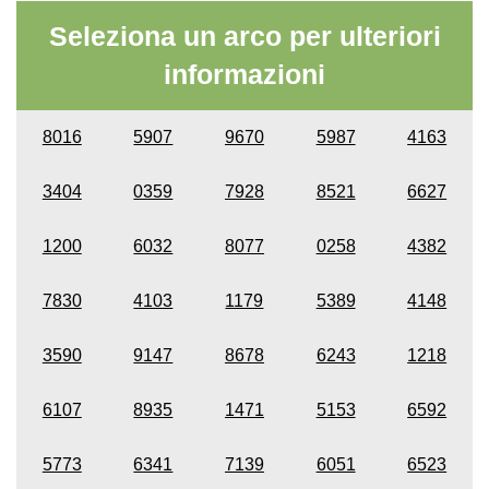
Seleziona un arco per ulteriori
informazioni
8016
5907
9670
5987
4163
3404
0359
7928
8521
6627
1200
6032
8077
0258
4382
7830
4103
1179
5389
4148
3590
9147
8678
6243
1218
6107
8935
1471
5153
6592
5773
6341
7139
6051
6523