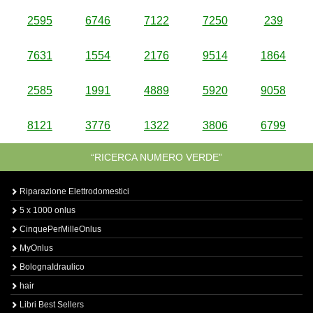
2595
6746
7122
7250
239
7631
1554
2176
9514
1864
2585
1991
4889
5920
9058
8121
3776
1322
3806
6799
“RICERCA NUMERO VERDE”
Riparazione Elettrodomestici
5 x 1000 onlus
CinquePerMilleOnlus
MyOnlus
BolognaIdraulico
hair
Libri Best Sellers