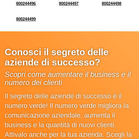
800244496
800244497
800244498
800244499
Conosci il segreto delle
aziende di successo?
Scopri come aumentare il business e il
numero dei clienti
Il segreto delle aziende di successo è il
numero verde! Il numero verde migliora la
comunicazione aziendale, aumenta il
business e la quantità di nuovi clienti.
Attivalo anche per la tua azienda. Scegli la