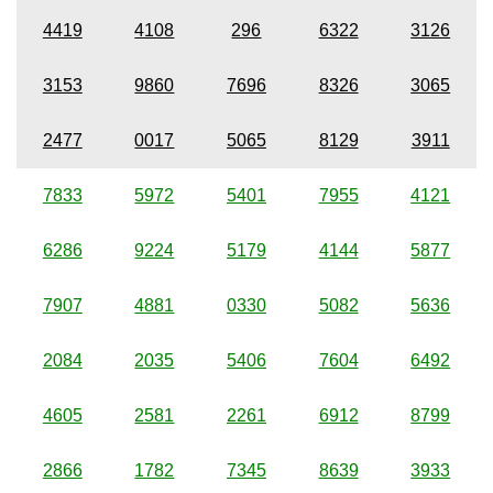
4419
4108
296
6322
3126
3153
9860
7696
8326
3065
2477
0017
5065
8129
3911
7833
5972
5401
7955
4121
6286
9224
5179
4144
5877
7907
4881
0330
5082
5636
2084
2035
5406
7604
6492
4605
2581
2261
6912
8799
2866
1782
7345
8639
3933