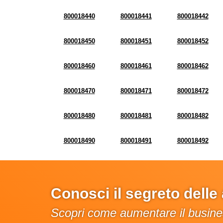
800018440
800018441
800018442
800018450
800018451
800018452
800018460
800018461
800018462
800018470
800018471
800018472
800018480
800018481
800018482
800018490
800018491
800018492
Conosci il segreto dell
Scopri come aumentare il busines