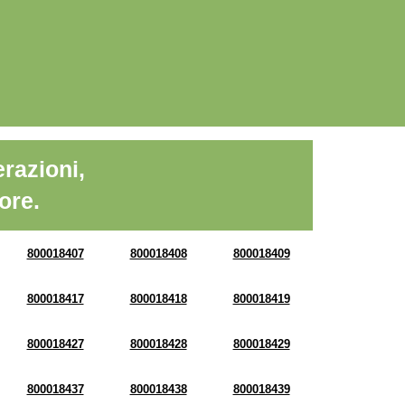
razioni,
ore.
800018407
800018408
800018409
800018417
800018418
800018419
800018427
800018428
800018429
800018437
800018438
800018439