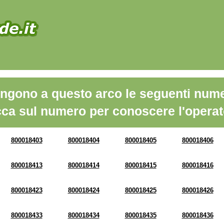
ngono a questo arco le seguenti nume
cca sul numero per conoscere l'operat
800018403
800018404
800018405
800018406
800018413
800018414
800018415
800018416
800018423
800018424
800018425
800018426
800018433
800018434
800018435
800018436