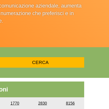
la comunicazione aziendale, aumenta
la numerazione che preferisci e in
e.
oni
1770
2830
8156