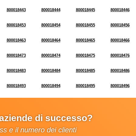
800018443
800018444
800018445
800018446
800018453
800018454
800018455
800018456
800018463
800018464
800018465
800018466
800018473
800018474
800018475
800018476
800018483
800018484
800018485
800018486
800018493
800018494
800018495
800018496
e aziende di successo?
s e il numero dei clienti