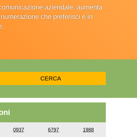
la comunicazione aziendale, aumenta
la numerazione che preferisci e in
e.
oni
0937
6797
1988