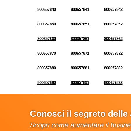
800657840
800657841
800657842
800657850
800657851
800657852
800657860
800657861
800657862
800657870
800657871
800657872
800657880
800657881
800657882
800657890
800657891
800657892
Conosci il segreto dell
Scopri come aumentare il busines