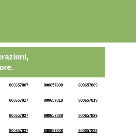
razioni,
ore.
800657807
800657808
800657809
800657817
800657818
800657819
800657827
800657828
800657829
800657837
800657838
800657839