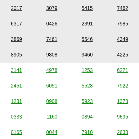
2017
3079
5415
7462
6317
0426
2391
7985
3869
7461
5546
4349
8905
9808
9460
4225
3141
4978
1253
6271
2451
6051
5528
7922
1231
0908
5923
1373
0333
1160
0894
9695
0165
0044
7910
2638