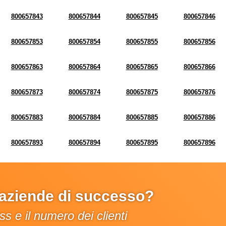
800657843
800657844
800657845
800657846
800657853
800657854
800657855
800657856
800657863
800657864
800657865
800657866
800657873
800657874
800657875
800657876
800657883
800657884
800657885
800657886
800657893
800657894
800657895
800657896
e aziende di successo?
s e il numero dei clienti