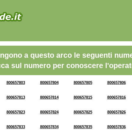
ngono a questo arco le seguenti nume
cca sul numero per conoscere l'operat
800657803
800657804
800657805
800657806
800657813
800657814
800657815
800657816
800657823
800657824
800657825
800657826
800657833
800657834
800657835
800657836