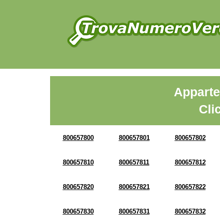
Apparte
Cli
800657800
800657801
800657802
800657810
800657811
800657812
800657820
800657821
800657822
800657830
800657831
800657832