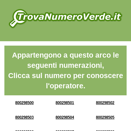
Appartengono a questo arco le
seguenti numerazioni,
Clicca sul numero per conoscere
l'operatore.
800298500
800298501
800298502
800298503
800298504
800298505