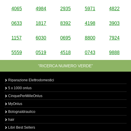
4065
4984
2935
5971
4822
0633
1817
8392
4198
3903
1157
6030
0695
8800
7924
5559
0519
4518
0743
9888
“RICERCA NUMERO VERDE”
Riparazione Elettrodomestici
5 x 1000 onlus
CinquePerMilleOnlus
MyOnlus
BolognaIdraulico
hair
Libri Best Sellers