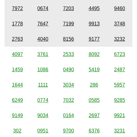
7972
0674
7203
4495
9460
1778
7647
7199
9913
3748
2763
4040
8156
9177
3232
4097
3761
2533
8092
6723
1459
1086
0490
5419
2487
1644
1111
3034
286
5957
6249
0774
7032
0585
9285
9149
9034
0164
2697
9921
302
0951
9700
6376
3231