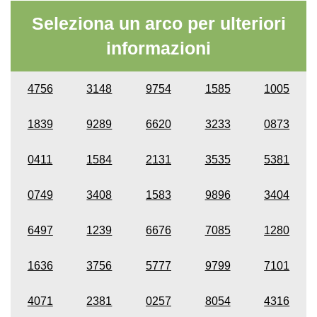
Seleziona un arco per ulteriori
informazioni
4756
3148
9754
1585
1005
1839
9289
6620
3233
0873
0411
1584
2131
3535
5381
0749
3408
1583
9896
3404
6497
1239
6676
7085
1280
1636
3756
5777
9799
7101
4071
2381
0257
8054
4316