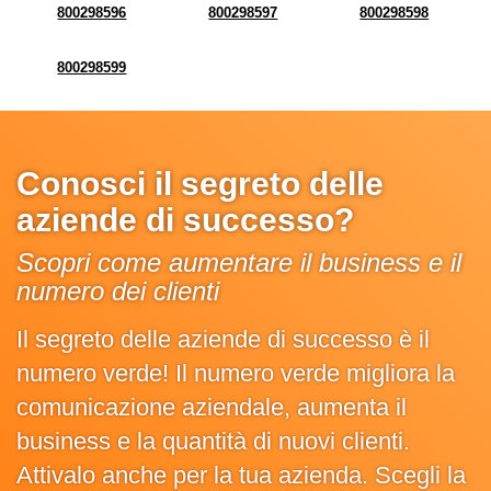
800298596
800298597
800298598
800298599
Conosci il segreto delle
aziende di successo?
Scopri come aumentare il business e il
numero dei clienti
Il segreto delle aziende di successo è il
numero verde! Il numero verde migliora la
comunicazione aziendale, aumenta il
business e la quantità di nuovi clienti.
Attivalo anche per la tua azienda. Scegli la