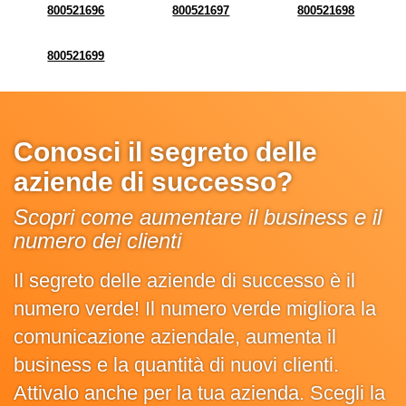
800521696
800521697
800521698
800521699
Conosci il segreto delle
aziende di successo?
Scopri come aumentare il business e il
numero dei clienti
Il segreto delle aziende di successo è il
numero verde! Il numero verde migliora la
comunicazione aziendale, aumenta il
business e la quantità di nuovi clienti.
Attivalo anche per la tua azienda. Scegli la