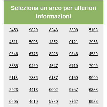
Seleziona un arco per ulteriori
informazioni
2453
9829
8243
3398
5108
4511
5006
1352
0121
2953
0646
6775
8226
9846
4589
3835
9460
4347
6719
7929
5113
7836
6137
0150
9990
2923
4413
0002
9757
6388
0205
4610
5780
7762
9933