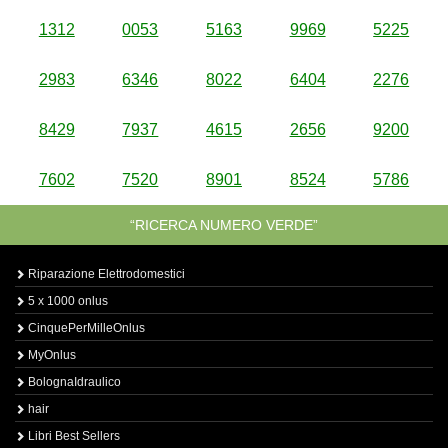
1312
0053
5163
9969
5225
2983
6346
8022
6404
2276
8429
7937
4615
2656
9200
7602
7520
8901
8524
5786
“RICERCA NUMERO VERDE”
Riparazione Elettrodomestici
5 x 1000 onlus
CinquePerMilleOnlus
MyOnlus
BolognaIdraulico
hair
Libri Best Sellers