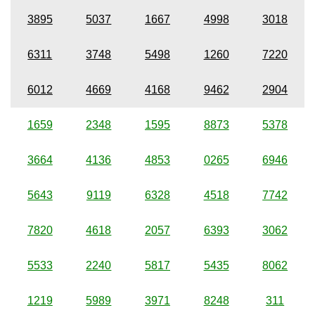
3895
5037
1667
4998
3018
6311
3748
5498
1260
7220
6012
4669
4168
9462
2904
1659
2348
1595
8873
5378
3664
4136
4853
0265
6946
5643
9119
6328
4518
7742
7820
4618
2057
6393
3062
5533
2240
5817
5435
8062
1219
5989
3971
8248
311