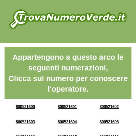
Appartengono a questo arco le
seguenti numerazioni,
Clicca sul numero per conoscere
l'operatore.
800521600
800521601
800521602
800521603
800521604
800521605