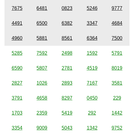
7675
6481
0823
5246
9777
4491
6500
6382
3347
4684
4960
5881
8561
6364
7500
5285
7592
2498
1592
5791
6590
5807
2781
4519
8019
2827
1026
2893
7167
3581
3791
4658
8297
0450
229
1703
2359
5419
292
1442
3354
9009
5043
1342
9752