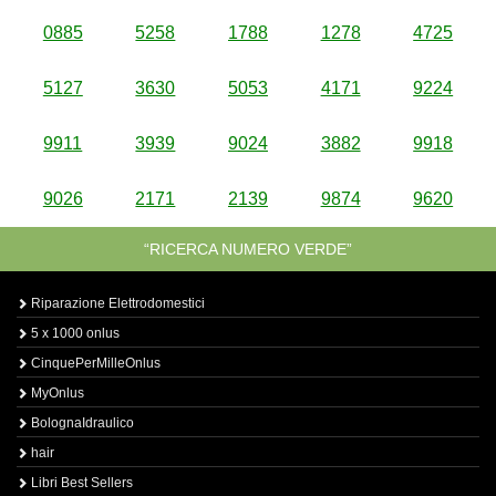
0885
5258
1788
1278
4725
5127
3630
5053
4171
9224
9911
3939
9024
3882
9918
9026
2171
2139
9874
9620
“RICERCA NUMERO VERDE”
Riparazione Elettrodomestici
5 x 1000 onlus
CinquePerMilleOnlus
MyOnlus
BolognaIdraulico
hair
Libri Best Sellers