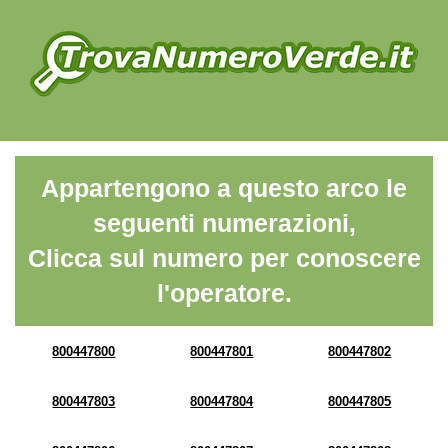
Appartengono a questo arco le
seguenti numerazioni,
Clicca sul numero per conoscere
l'operatore.
800447800
800447801
800447802
800447803
800447804
800447805