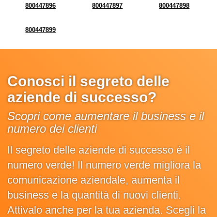
800447896
800447897
800447898
800447899
Conosci il segreto delle
aziende di successo?
Scopri come aumentare il business e il
numero dei clienti
Il segreto delle aziende di successo è il
numero verde! Il numero verde migliora la
comunicazione aziendale, aumenta il
business e la quantità di nuovi clienti.
Attivalo anche per la tua azienda. Scegli la