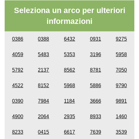
Seleziona un arco per ulteriori
informazioni
0386
0388
6432
0931
9275
4059
5483
5353
3196
5958
5792
2137
8562
8781
7050
4522
8152
5968
5886
9790
0390
7984
1184
3666
9891
4900
2064
2935
8933
1460
8233
0415
6617
7639
3539