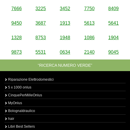
7666
3225
3452
7750
8409
9450
3687
1913
5613
5641
1328
8753
1948
1086
1904
9873
5531
0634
2140
9045
“RICERCA NUMERO VERDE”
Riparazione Elettrodomestici
5 x 1000 onlus
CinquePerMilleOnlus
MyOnlus
BolognaIdraulico
hair
Libri Best Sellers