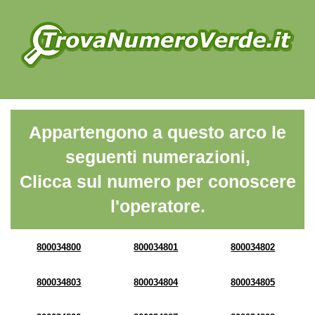
Appartengono a questo arco le
seguenti numerazioni,
Clicca sul numero per conoscere
l'operatore.
800034800
800034801
800034802
800034803
800034804
800034805