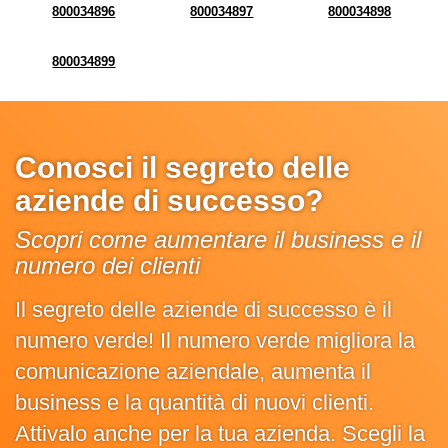
800034896
800034897
800034898
800034899
Conosci il segreto delle
aziende di successo?
Scopri come aumentare il business e il
numero dei clienti
Il segreto delle aziende di successo è il
numero verde! Il numero verde migliora la
comunicazione aziendale, aumenta il
business e la quantità di nuovi clienti.
Attivalo anche per la tua azienda. Scegli la