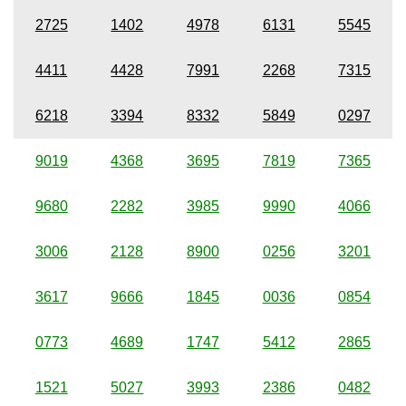
2725
1402
4978
6131
5545
4411
4428
7991
2268
7315
6218
3394
8332
5849
0297
9019
4368
3695
7819
7365
9680
2282
3985
9990
4066
3006
2128
8900
0256
3201
3617
9666
1845
0036
0854
0773
4689
1747
5412
2865
1521
5027
3993
2386
0482