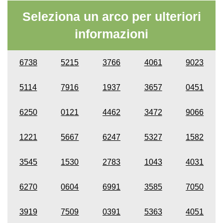
Seleziona un arco per ulteriori
informazioni
6738
5215
3766
4061
9023
5114
7916
1937
3657
0451
6250
0121
4462
3472
9066
1221
5667
6247
5327
1582
3545
1530
2783
1043
4031
6270
0604
6991
3585
7050
3919
7509
0391
5363
4051