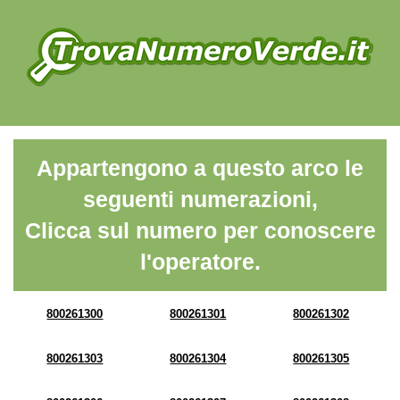
Appartengono a questo arco le
seguenti numerazioni,
Clicca sul numero per conoscere
l'operatore.
800261300
800261301
800261302
800261303
800261304
800261305