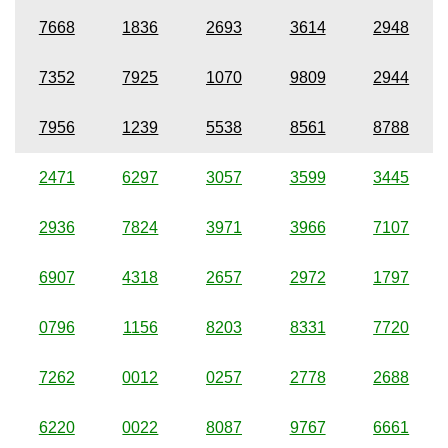
7668
1836
2693
3614
2948
7352
7925
1070
9809
2944
7956
1239
5538
8561
8788
2471
6297
3057
3599
3445
2936
7824
3971
3966
7107
6907
4318
2657
2972
1797
0796
1156
8203
8331
7720
7262
0012
0257
2778
2688
6220
0022
8087
9767
6661