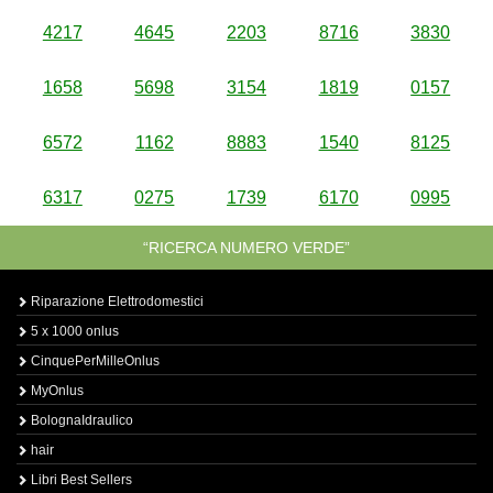
4217
4645
2203
8716
3830
1658
5698
3154
1819
0157
6572
1162
8883
1540
8125
6317
0275
1739
6170
0995
“RICERCA NUMERO VERDE”
Riparazione Elettrodomestici
5 x 1000 onlus
CinquePerMilleOnlus
MyOnlus
BolognaIdraulico
hair
Libri Best Sellers