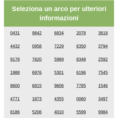
Seleziona un arco per ulteriori
informazioni
0431
9842
6834
2078
3619
4432
0958
7229
6350
3794
9178
7820
5989
8348
2592
1988
6976
5301
6196
7545
8600
6815
9606
7785
1546
4771
1873
4355
0060
3497
8186
5206
4010
5599
9984