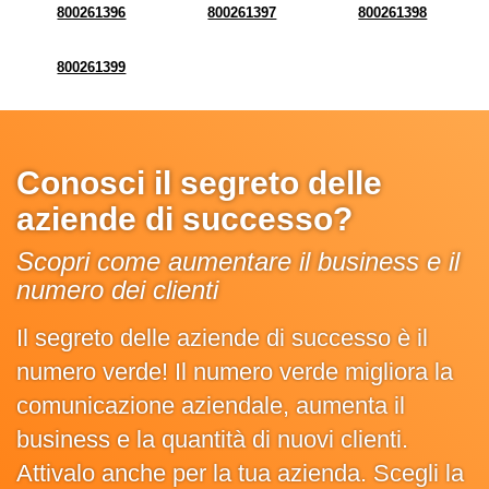
800261396
800261397
800261398
800261399
Conosci il segreto delle
aziende di successo?
Scopri come aumentare il business e il
numero dei clienti
Il segreto delle aziende di successo è il
numero verde! Il numero verde migliora la
comunicazione aziendale, aumenta il
business e la quantità di nuovi clienti.
Attivalo anche per la tua azienda. Scegli la