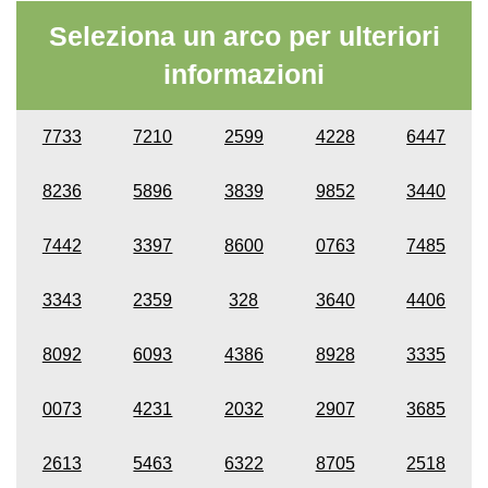
Seleziona un arco per ulteriori
informazioni
7733
7210
2599
4228
6447
8236
5896
3839
9852
3440
7442
3397
8600
0763
7485
3343
2359
328
3640
4406
8092
6093
4386
8928
3335
0073
4231
2032
2907
3685
2613
5463
6322
8705
2518