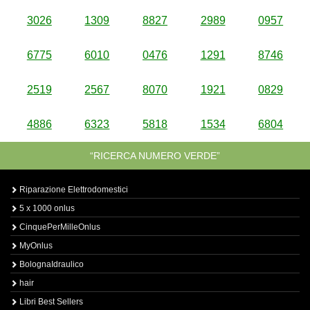
3026
1309
8827
2989
0957
6775
6010
0476
1291
8746
2519
2567
8070
1921
0829
4886
6323
5818
1534
6804
“RICERCA NUMERO VERDE”
Riparazione Elettrodomestici
5 x 1000 onlus
CinquePerMilleOnlus
MyOnlus
BolognaIdraulico
hair
Libri Best Sellers