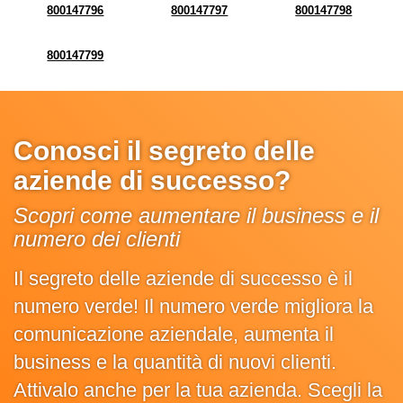
800147796
800147797
800147798
800147799
Conosci il segreto delle
aziende di successo?
Scopri come aumentare il business e il
numero dei clienti
Il segreto delle aziende di successo è il
numero verde! Il numero verde migliora la
comunicazione aziendale, aumenta il
business e la quantità di nuovi clienti.
Attivalo anche per la tua azienda. Scegli la