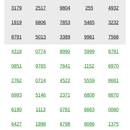
3179
2517
9804
255
4932
1919
6806
7853
5465
3232
8791
5013
3389
9961
7568
4318
0774
8990
5999
8781
0851
9765
7641
1152
6970
2762
0714
4522
5559
8681
6993
5146
2371
6808
8870
6190
1113
0781
6663
0060
6427
1998
6798
8086
1375