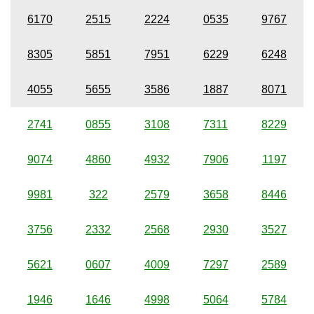
6170
2515
2224
0535
9767
8305
5851
7951
6229
6248
4055
5655
3586
1887
8071
2741
0855
3108
7311
8229
9074
4860
4932
7906
1197
9981
322
2579
3658
8446
3756
2332
2568
2930
3527
5621
0607
4009
7297
2589
1946
1646
4998
5064
5784