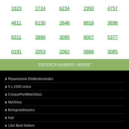
3323
2724
6234
2350
4757
4611
6130
2646
8816
3698
6311
3890
3095
9007
5377
0191
2053
2062
0868
3085
“RICERCA NUMERO VERDE”
Riparazione Elettrodomestici
5 x 1000 onlus
CinquePerMilleOnlus
MyOnlus
BolognaIdraulico
hair
Libri Best Sellers