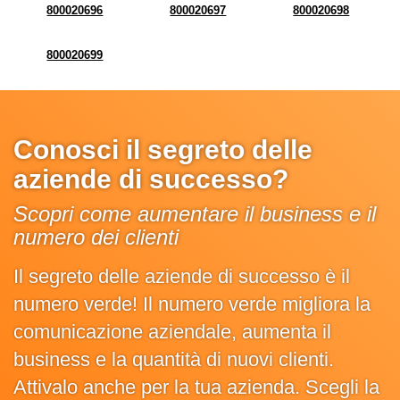
800020696
800020697
800020698
800020699
Conosci il segreto delle
aziende di successo?
Scopri come aumentare il business e il
numero dei clienti
Il segreto delle aziende di successo è il
numero verde! Il numero verde migliora la
comunicazione aziendale, aumenta il
business e la quantità di nuovi clienti.
Attivalo anche per la tua azienda. Scegli la