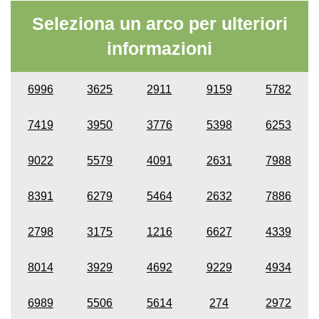
Seleziona un arco per ulteriori
informazioni
6996
3625
2911
9159
5782
7419
3950
3776
5398
6253
9022
5579
4091
2631
7988
8391
6279
5464
2632
7886
2798
3175
1216
6627
4339
8014
3929
4692
9229
4934
6989
5506
5614
274
2972