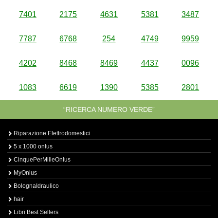
7401
2175
4631
5381
3487
7787
6768
254
4749
9959
4202
8468
8469
4437
0096
1083
6619
1390
5385
2801
“RICERCA NUMERO VERDE”
Riparazione Elettrodomestici
5 x 1000 onlus
CinquePerMilleOnlus
MyOnlus
BolognaIdraulico
hair
Libri Best Sellers