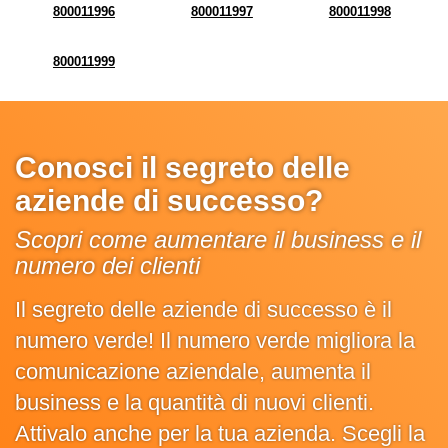
800011996
800011997
800011998
800011999
Conosci il segreto delle
aziende di successo?
Scopri come aumentare il business e il
numero dei clienti
Il segreto delle aziende di successo è il
numero verde! Il numero verde migliora la
comunicazione aziendale, aumenta il
business e la quantità di nuovi clienti.
Attivalo anche per la tua azienda. Scegli la