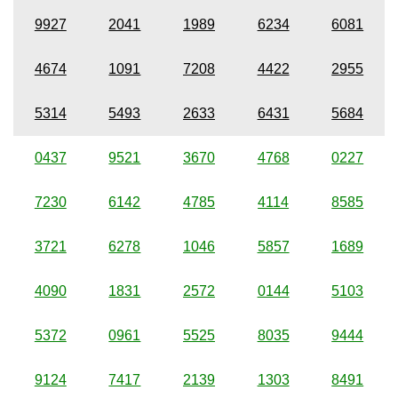
9927
2041
1989
6234
6081
4674
1091
7208
4422
2955
5314
5493
2633
6431
5684
0437
9521
3670
4768
0227
7230
6142
4785
4114
8585
3721
6278
1046
5857
1689
4090
1831
2572
0144
5103
5372
0961
5525
8035
9444
9124
7417
2139
1303
8491