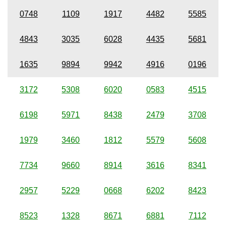
0748
1109
1917
4482
5585
4843
3035
6028
4435
5681
1635
9894
9942
4916
0196
3172
5308
6020
0583
4515
6198
5971
8438
2479
3708
1979
3460
1812
5579
5608
7734
9660
8914
3616
8341
2957
5229
0668
6202
8423
8523
1328
8671
6881
7112