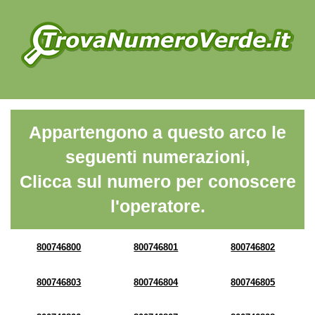
Appartengono a questo arco le
seguenti numerazioni,
Clicca sul numero per conoscere
l'operatore.
800746800
800746801
800746802
800746803
800746804
800746805