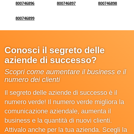
800746896
800746897
800746898
800746899
Conosci il segreto delle
aziende di successo?
Scopri come aumentare il business e il
numero dei clienti
Il segreto delle aziende di successo è il
numero verde! Il numero verde migliora la
comunicazione aziendale, aumenta il
business e la quantità di nuovi clienti.
Attivalo anche per la tua azienda. Scegli la