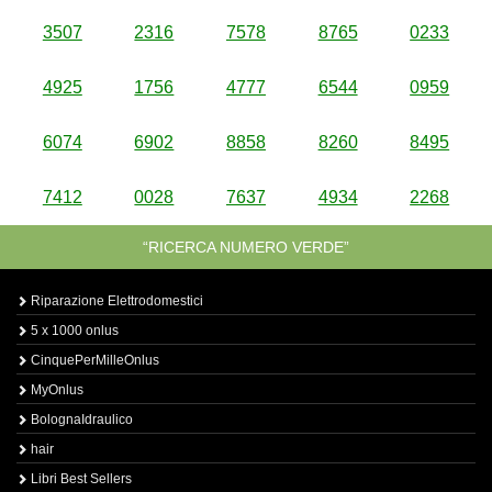
3507
2316
7578
8765
0233
4925
1756
4777
6544
0959
6074
6902
8858
8260
8495
7412
0028
7637
4934
2268
“RICERCA NUMERO VERDE”
Riparazione Elettrodomestici
5 x 1000 onlus
CinquePerMilleOnlus
MyOnlus
BolognaIdraulico
hair
Libri Best Sellers