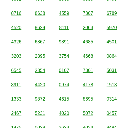
8716
8638
4559
7307
6789
4520
8629
8111
2063
5970
4326
6867
9891
4685
4501
3203
2895
3754
4668
0864
6545
2854
0107
7301
5031
8911
4420
0974
4178
1518
1333
9872
4615
8695
0314
2467
5231
4020
5072
0457
1475
0028
3623
4034
8494