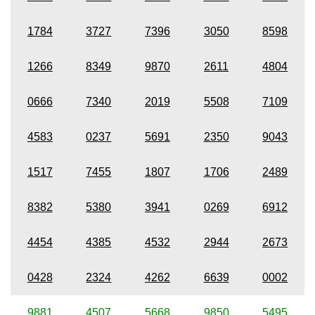
1784
3727
7396
3050
8598
1266
8349
9870
2611
4804
0666
7340
2019
5508
7109
4583
0237
5691
2350
9043
1517
7455
1807
1706
2489
8382
5380
3941
0269
6912
4454
4385
4532
2944
2673
0428
2324
4262
6639
0002
9881
4507
5668
9850
5495