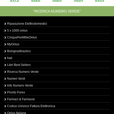
“RICERCA NUMERO VERDE”
Riparazione Elettrodomestici
5 x 1000 onlus
CinquePerMilleOnlus
MyOnlus
BolognaIdraulico
hair
Libri Best Sellers
Ricerca Numero Verde
Numeri Verdi
Info Numero Verde
Pronto Forex
Farmaci & Farmacie
Codice Univoco Fattura Elettronica
Onlus Italiane