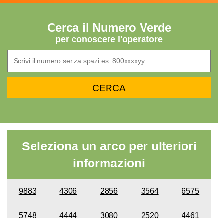
Cerca il Numero Verde
per conoscere l'operatore
Seleziona un arco per ulteriori
informazioni
9883
4306
2856
3564
6575
5748
4444
3080
2520
4461