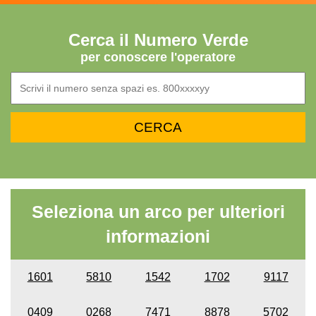
Cerca il Numero Verde
per conoscere l'operatore
Seleziona un arco per ulteriori
informazioni
1601
5810
1542
1702
9117
0409
0268
7471
8878
5702