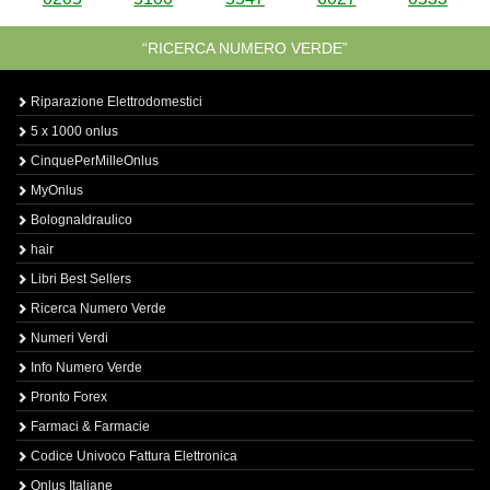
“RICERCA NUMERO VERDE”
Riparazione Elettrodomestici
5 x 1000 onlus
CinquePerMilleOnlus
MyOnlus
BolognaIdraulico
hair
Libri Best Sellers
Ricerca Numero Verde
Numeri Verdi
Info Numero Verde
Pronto Forex
Farmaci & Farmacie
Codice Univoco Fattura Elettronica
Onlus Italiane