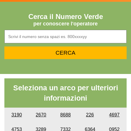
Cerca il Numero Verde
per conoscere l'operatore
Seleziona un arco per ulteriori
informazioni
3190
2670
8688
226
4697
4753
3289
7332
6364
0952