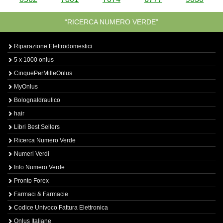
“RICERCA NUMERO VERDE”
Riparazione Elettrodomestici
5 x 1000 onlus
CinquePerMilleOnlus
MyOnlus
BolognaIdraulico
hair
Libri Best Sellers
Ricerca Numero Verde
Numeri Verdi
Info Numero Verde
Pronto Forex
Farmaci & Farmacie
Codice Univoco Fattura Elettronica
Onlus Italiane