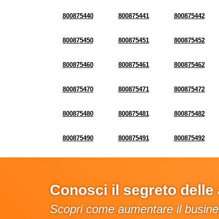
800875440
800875441
800875442
800875450
800875451
800875452
800875460
800875461
800875462
800875470
800875471
800875472
800875480
800875481
800875482
800875490
800875491
800875492
Conosci il segreto dell
Scopri come aumentare il busines