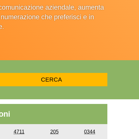
la comunicazione aziendale, aumenta
la numerazione che preferisci e in
e.
oni
4711
205
0344