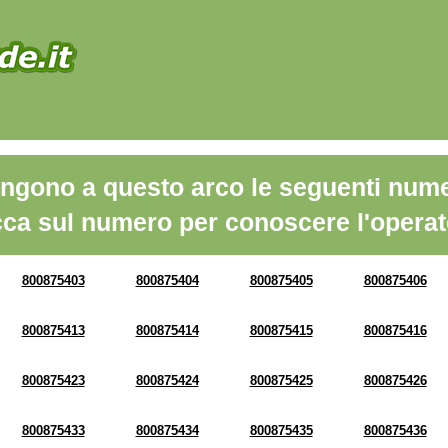
ngono a questo arco le seguenti nume
cca sul numero per conoscere l'operat
800875403
800875404
800875405
800875406
800875413
800875414
800875415
800875416
800875423
800875424
800875425
800875426
800875433
800875434
800875435
800875436