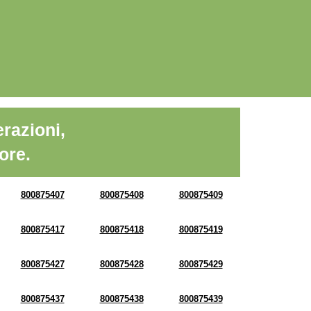
razioni,
ore.
800875407
800875408
800875409
800875417
800875418
800875419
800875427
800875428
800875429
800875437
800875438
800875439