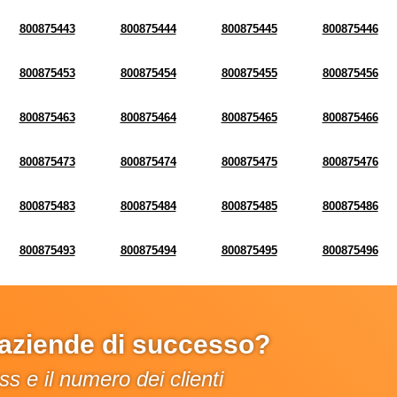
800875443
800875444
800875445
800875446
800875453
800875454
800875455
800875456
800875463
800875464
800875465
800875466
800875473
800875474
800875475
800875476
800875483
800875484
800875485
800875486
800875493
800875494
800875495
800875496
e aziende di successo?
s e il numero dei clienti