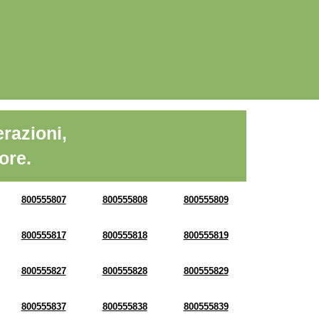
razioni,
ore.
800555807
800555808
800555809
800555817
800555818
800555819
800555827
800555828
800555829
800555837
800555838
800555839