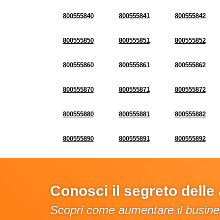
800555840
800555841
800555842
800555850
800555851
800555852
800555860
800555861
800555862
800555870
800555871
800555872
800555880
800555881
800555882
800555890
800555891
800555892
Conosci il segreto dell
Scopri come aumentare il busines