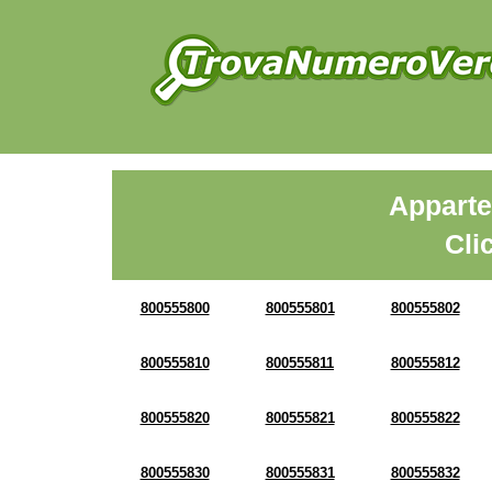
Apparte
Cli
800555800
800555801
800555802
800555810
800555811
800555812
800555820
800555821
800555822
800555830
800555831
800555832