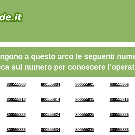
ngono a questo arco le seguenti nume
cca sul numero per conoscere l'operat
800555803
800555804
800555805
800555806
800555813
800555814
800555815
800555816
800555823
800555824
800555825
800555826
800555833
800555834
800555835
800555836