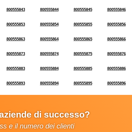
800555843
800555844
800555845
800555846
800555853
800555854
800555855
800555856
800555863
800555864
800555865
800555866
800555873
800555874
800555875
800555876
800555883
800555884
800555885
800555886
800555893
800555894
800555895
800555896
e aziende di successo?
s e il numero dei clienti