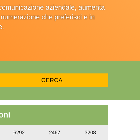
la comunicazione aziendale, aumenta
la numerazione che preferisci e in
e.
oni
6292
2467
3208