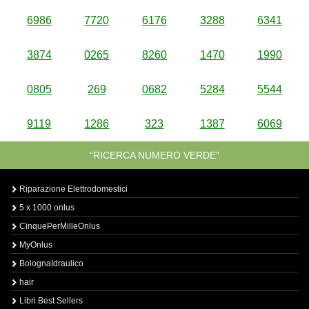
6986
7720
6176
3288
6341
3874
0265
8260
1470
1990
0805
269
0682
5284
5544
9119
1286
323
1387
6069
“RICERCA NUMERO VERDE”
Riparazione Elettrodomestici
5 x 1000 onlus
CinquePerMilleOnlus
MyOnlus
BolognaIdraulico
hair
Libri Best Sellers