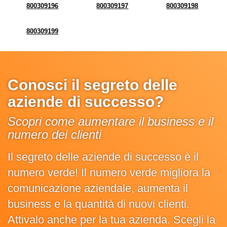
800309196
800309197
800309198
800309199
Conosci il segreto delle
aziende di successo?
Scopri come aumentare il business e il
numero dei clienti
Il segreto delle aziende di successo è il
numero verde! Il numero verde migliora la
comunicazione aziendale, aumenta il
business e la quantità di nuovi clienti.
Attivalo anche per la tua azienda. Scegli la