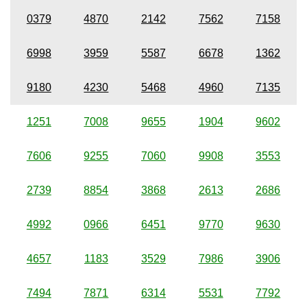
0379
4870
2142
7562
7158
6998
3959
5587
6678
1362
9180
4230
5468
4960
7135
1251
7008
9655
1904
9602
7606
9255
7060
9908
3553
2739
8854
3868
2613
2686
4992
0966
6451
9770
9630
4657
1183
3529
7986
3906
7494
7871
6314
5531
7792