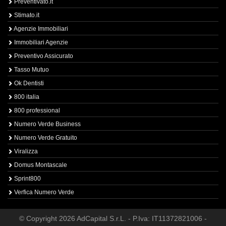
Preventivato.it
Stimato.it
Agenzie Immobiliari
Immobiliari Agenzie
Preventivo Assicurato
Tasso Mutuo
Ok Dentisti
800 italia
800 professional
Numero Verde Business
Numero Verde Gratuito
Viralizza
Domus Montascale
Sprint800
Verfica Numero Verde
© Copyright 2026 AdCapital S.r.L. - P.Iva: IT11372821006 -