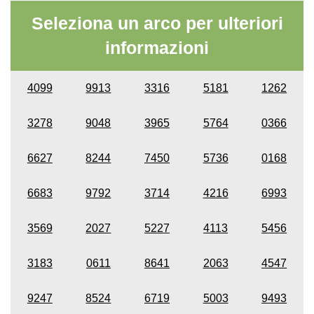
Seleziona un arco per ulteriori
informazioni
4099
9913
3316
5181
1262
3278
9048
3965
5764
0366
6627
8244
7450
5736
0168
6683
9792
3714
4216
6993
3569
2027
5227
4113
5456
3183
0611
8641
2063
4547
9247
8524
6719
5003
9493