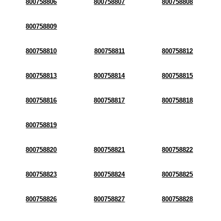
800758806
800758807
800758808
800758809
800758810
800758811
800758812
800758813
800758814
800758815
800758816
800758817
800758818
800758819
800758820
800758821
800758822
800758823
800758824
800758825
800758826
800758827
800758828