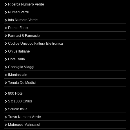
Ricerca Numero Verde
Numeri Verdi
Info Numero Verde
Pronto Forex
Farmaci & Farmacie
Codice Univoco Fattura Elettronica
Onlus Italiane
Hotel Italia
Consiglia Viaggi
iMontascale
Tenuta De Medici
800 Hotel
5 x 1000 Onlus
Scuole Italia
Trova Numero Verde
Materassi Materassi