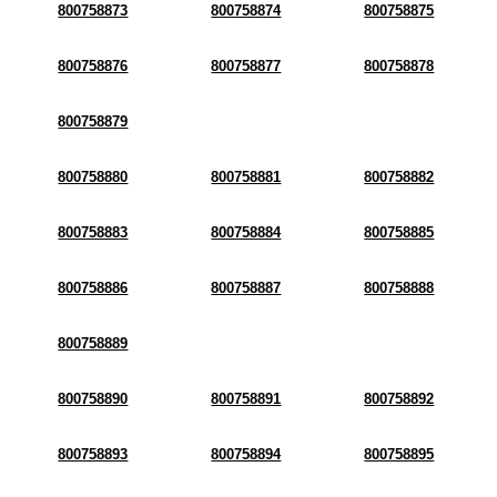
800758873
800758874
800758875
800758876
800758877
800758878
800758879
800758880
800758881
800758882
800758883
800758884
800758885
800758886
800758887
800758888
800758889
800758890
800758891
800758892
800758893
800758894
800758895