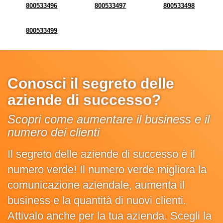
800533496
800533497
800533498
800533499
Conosci il segreto delle
aziende di successo?
Scopri come aumentare il business e il
numero dei clienti
Il segreto delle aziende di successo è il
numero verde! Il numero verde migliora la
comunicazione aziendale, aumenta il
business e la quantità di nuovi clienti.
Attivalo anche per la tua azienda. Scegli la