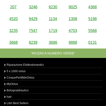
207
3246
6230
9025
4368
4520
9429
1134
1308
5198
3235
7547
1719
4703
5568
3668
8239
3686
9888
0131
“RICERCA NUMERO VERDE”
Riparazione Elettrodomestici
5 x 1000 onlus
CinquePerMilleOnlus
MyOnlus
BolognaIdraulico
hair
Libri Best Sellers