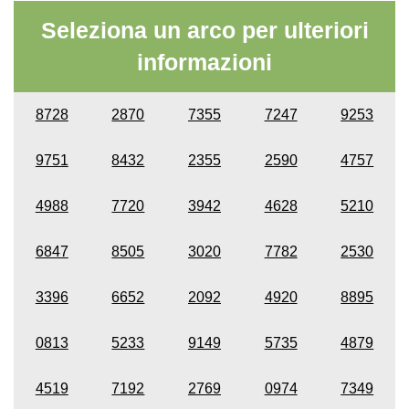
Seleziona un arco per ulteriori
informazioni
8728
2870
7355
7247
9253
9751
8432
2355
2590
4757
4988
7720
3942
4628
5210
6847
8505
3020
7782
2530
3396
6652
2092
4920
8895
0813
5233
9149
5735
4879
4519
7192
2769
0974
7349