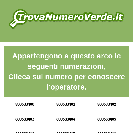
Appartengono a questo arco le
seguenti numerazioni,
Clicca sul numero per conoscere
l'operatore.
800533400
800533401
800533402
800533403
800533404
800533405