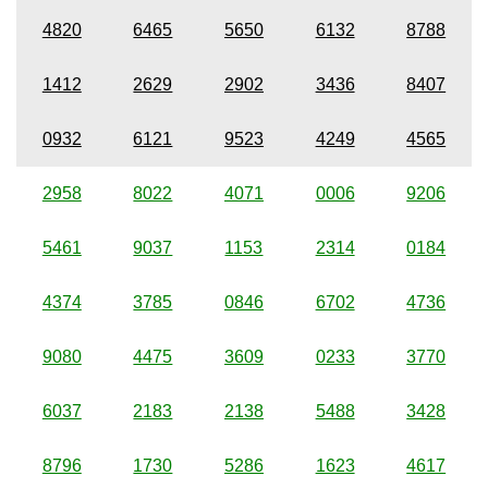
4820
6465
5650
6132
8788
1412
2629
2902
3436
8407
0932
6121
9523
4249
4565
2958
8022
4071
0006
9206
5461
9037
1153
2314
0184
4374
3785
0846
6702
4736
9080
4475
3609
0233
3770
6037
2183
2138
5488
3428
8796
1730
5286
1623
4617