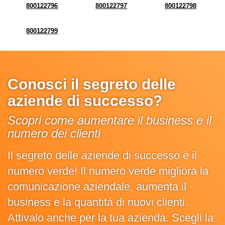
800122796
800122797
800122798
800122799
Conosci il segreto delle
aziende di successo?
Scopri come aumentare il business e il
numero dei clienti
Il segreto delle aziende di successo è il
numero verde! Il numero verde migliora la
comunicazione aziendale, aumenta il
business e la quantità di nuovi clienti.
Attivalo anche per la tua azienda. Scegli la