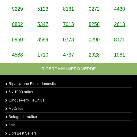
9229
5123
8131
0272
4430
0802
5347
7013
8258
2613
0950
3599
0773
0290
8171
4588
1710
4737
2928
1081
“RICERCA NUMERO VERDE”
Riparazione Elettrodomestici
5 x 1000 onlus
CinquePerMilleOnlus
MyOnlus
BolognaIdraulico
hair
Libri Best Sellers