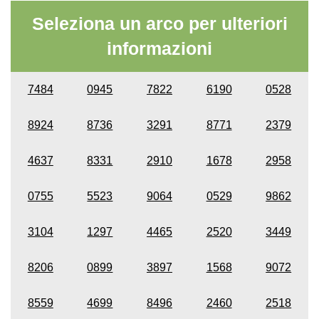
Seleziona un arco per ulteriori
informazioni
7484
0945
7822
6190
0528
8924
8736
3291
8771
2379
4637
8331
2910
1678
2958
0755
5523
9064
0529
9862
3104
1297
4465
2520
3449
8206
0899
3897
1568
9072
8559
4699
8496
2460
2518