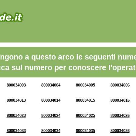
ngono a questo arco le seguenti nume
cca sul numero per conoscere l'operat
800034003
800034004
800034005
800034006
800034013
800034014
800034015
800034016
800034023
800034024
800034025
800034026
800034033
800034034
800034035
800034036