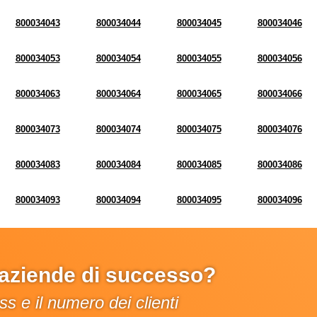
800034043
800034044
800034045
800034046
800034053
800034054
800034055
800034056
800034063
800034064
800034065
800034066
800034073
800034074
800034075
800034076
800034083
800034084
800034085
800034086
800034093
800034094
800034095
800034096
e aziende di successo?
s e il numero dei clienti