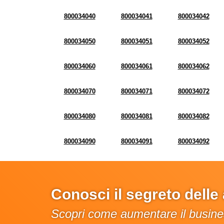
800034040
800034041
800034042
800034050
800034051
800034052
800034060
800034061
800034062
800034070
800034071
800034072
800034080
800034081
800034082
800034090
800034091
800034092
Conosci il segreto dell
Scopri come aumentare il busines