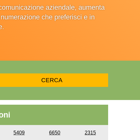
la comunicazione aziendale, aumenta
la numerazione che preferisci e in
e.
oni
5409
6650
2315