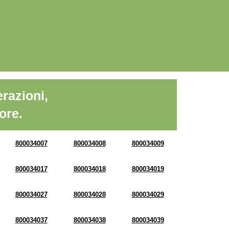
razioni,
ore.
800034007
800034008
800034009
800034017
800034018
800034019
800034027
800034028
800034029
800034037
800034038
800034039