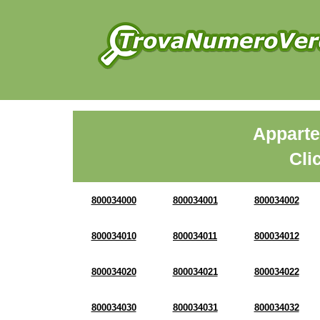
Apparte
Cli
800034000
800034001
800034002
800034010
800034011
800034012
800034020
800034021
800034022
800034030
800034031
800034032