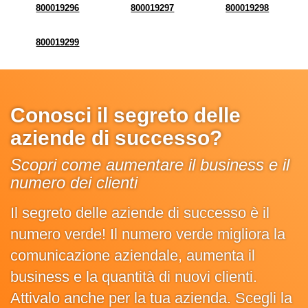
800019296
800019297
800019298
800019299
Conosci il segreto delle
aziende di successo?
Scopri come aumentare il business e il
numero dei clienti
Il segreto delle aziende di successo è il
numero verde! Il numero verde migliora la
comunicazione aziendale, aumenta il
business e la quantità di nuovi clienti.
Attivalo anche per la tua azienda. Scegli la