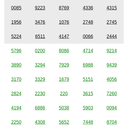
0085
9223
8769
4336
4315
1956
3476
1076
2748
2745
5224
6511
4147
0066
2444
5796
0200
8086
4714
9214
3890
3294
7929
6988
9439
3170
3329
1679
5151
4056
2824
2230
220
3615
7260
4194
6886
5038
5903
0094
2250
4308
5652
7448
8704