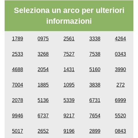
Seleziona un arco per ulteriori
informazioni
1789
0975
2561
3338
4264
2533
3268
7527
7538
0343
4688
2054
1431
5160
3990
7004
1885
1095
3838
272
2078
5136
5339
6731
6999
9946
6737
9217
7654
5520
5017
2652
9196
2899
0843