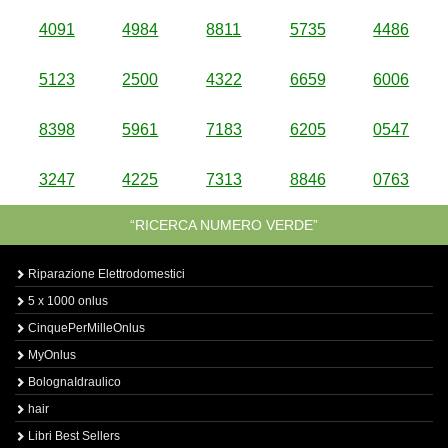
4091
4984
8811
5735
4486
5123
2500
4322
6659
6006
8398
5961
7183
6205
0547
3247
4225
7313
8846
0763
“RICERCA NUMERO VERDE”
Riparazione Elettrodomestici
5 x 1000 onlus
CinquePerMilleOnlus
MyOnlus
BolognaIdraulico
hair
Libri Best Sellers