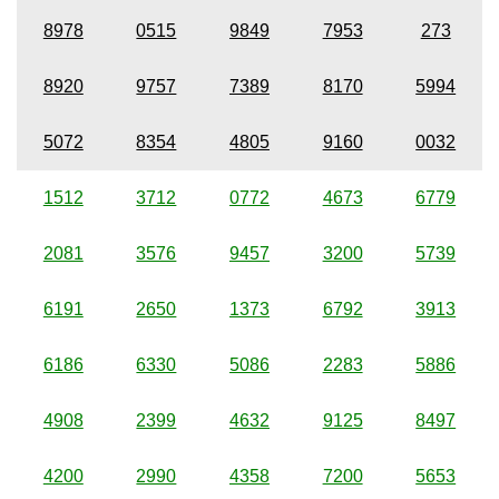
8978
0515
9849
7953
273
8920
9757
7389
8170
5994
5072
8354
4805
9160
0032
1512
3712
0772
4673
6779
2081
3576
9457
3200
5739
6191
2650
1373
6792
3913
6186
6330
5086
2283
5886
4908
2399
4632
9125
8497
4200
2990
4358
7200
5653