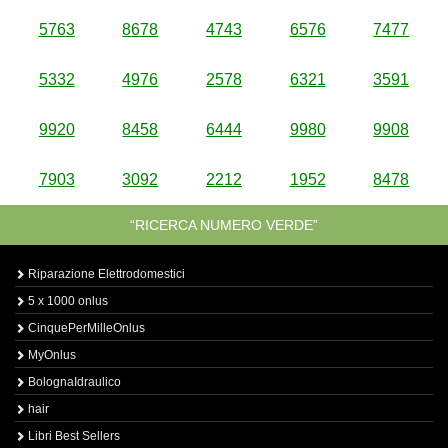
5763
8678
4743
6576
7477
5332
4976
2578
6321
3591
9920
8458
6444
9980
9908
7903
3092
2212
1952
8478
“RICERCA NUMERO VERDE”
Riparazione Elettrodomestici
5 x 1000 onlus
CinquePerMilleOnlus
MyOnlus
BolognaIdraulico
hair
Libri Best Sellers