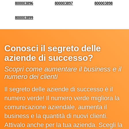
800003896
800003897
800003898
800003899
Conosci il segreto delle
aziende di successo?
Scopri come aumentare il business e il
numero dei clienti
Il segreto delle aziende di successo è il
numero verde! Il numero verde migliora la
comunicazione aziendale, aumenta il
business e la quantità di nuovi clienti.
Attivalo anche per la tua azienda. Scegli la