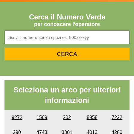
Cerca il Numero Verde
per conoscere l'operatore
Seleziona un arco per ulteriori
informazioni
9272
1569
202
8958
7222
290
4743
3301
4013
4280