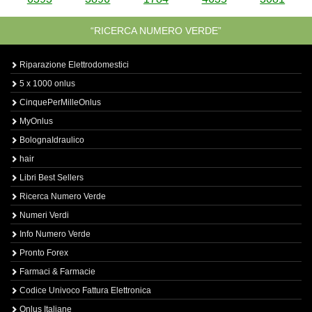
“RICERCA NUMERO VERDE”
Riparazione Elettrodomestici
5 x 1000 onlus
CinquePerMilleOnlus
MyOnlus
BolognaIdraulico
hair
Libri Best Sellers
Ricerca Numero Verde
Numeri Verdi
Info Numero Verde
Pronto Forex
Farmaci & Farmacie
Codice Univoco Fattura Elettronica
Onlus Italiane