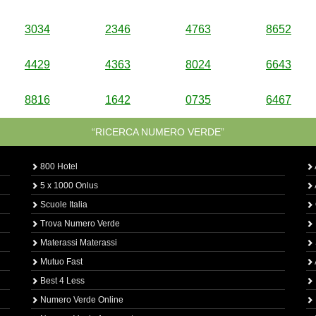
3034
2346
4763
8652
4429
4363
8024
6643
8816
1642
0735
6467
“RICERCA NUMERO VERDE”
800 Hotel
5 x 1000 Onlus
Scuole Italia
Trova Numero Verde
Materassi Materassi
Mutuo Fast
Best 4 Less
Numero Verde Online