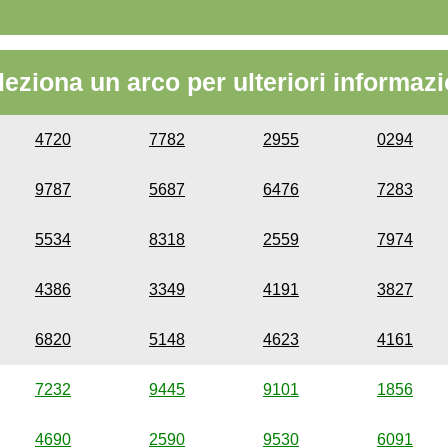
leziona un arco per ulteriori informazi
4720
7782
2955
0294
9787
5687
6476
7283
5534
8318
2559
7974
4386
3349
4191
3827
6820
5148
4623
4161
7232
9445
9101
1856
4690
2590
9530
6091