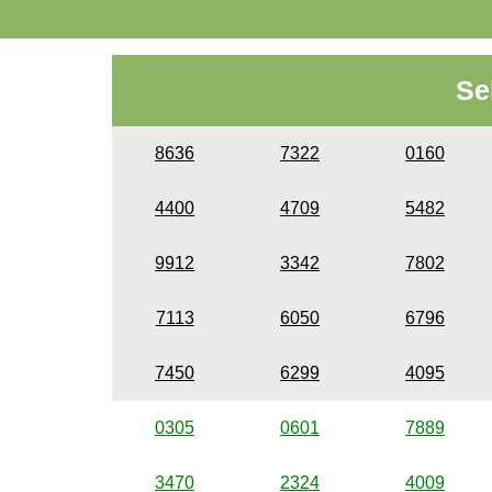
Se
8636
7322
0160
4400
4709
5482
9912
3342
7802
7113
6050
6796
7450
6299
4095
0305
0601
7889
3470
2324
4009