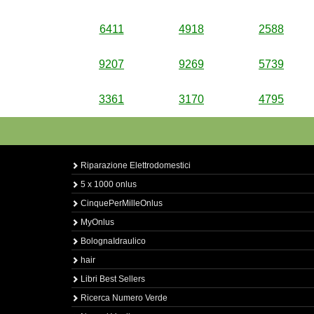
6411
4918
2588
9207
9269
5739
3361
3170
4795
Riparazione Elettrodomestici
5 x 1000 onlus
CinquePerMilleOnlus
MyOnlus
BolognaIdraulico
hair
Libri Best Sellers
Ricerca Numero Verde