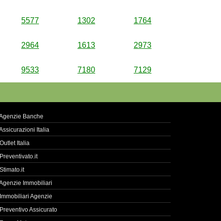
5577
1302
1764
2964
1613
2973
9533
7180
7129
Agenzie Banche
Assicurazioni Italia
Outlet Italia
Preventivato.it
Stimato.it
Agenzie Immobiliari
Immobiliari Agenzie
Preventivo Assicurato