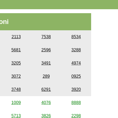
oni
2113
7538
8534
5681
2596
3288
3205
3491
4974
3072
289
0925
3748
6291
3920
1009
4076
8888
5713
3826
2298