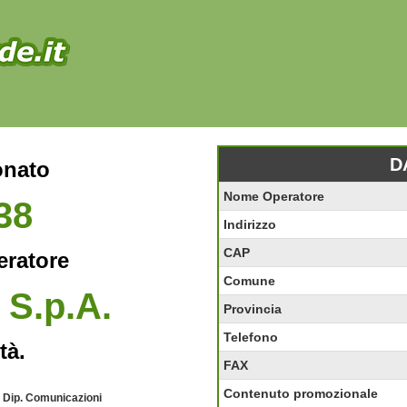
D
onato
Nome Operatore
38
Indirizzo
CAP
eratore
Comune
 S.p.A.
Provincia
Telefono
tà.
FAX
Contenuto promozionale
- Dip. Comunicazioni