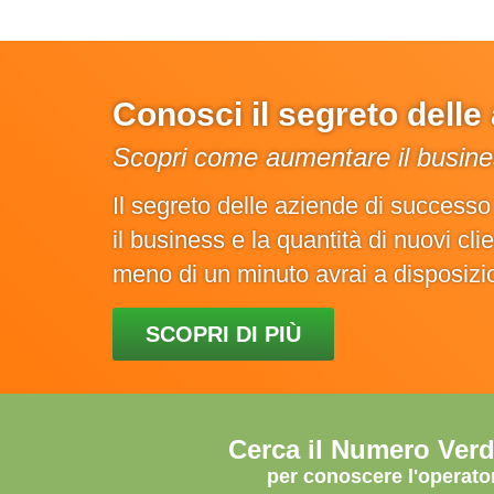
Conosci il segreto dell
Scopri come aumentare il busines
Il segreto delle aziende di success
il business e la quantità di nuovi cl
meno di un minuto avrai a disposiz
SCOPRI DI PIÙ
Cerca il Numero Ver
per conoscere l'operato