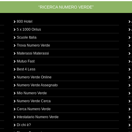
“RICERCA NUMERO VERDE”
800 Hotel
5 x 1000 Onlus
Scuole Italia
Trova Numero Verde
Materassi Materassi
Mutuo Fast
Best 4 Less
Numero Verde Online
Numero Verde Assegnato
Mio Numero Verde
Numero Verde Cerca
Cerca Numero Verde
Intestatario Numero Verde
Di chi è?