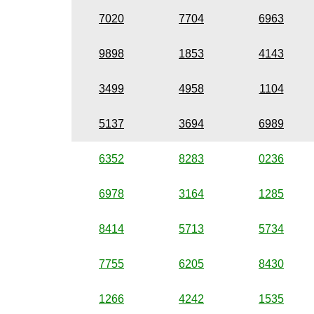
7020
7704
6963
9898
1853
4143
3499
4958
1104
5137
3694
6989
6352
8283
0236
6978
3164
1285
8414
5713
5734
7755
6205
8430
1266
4242
1535