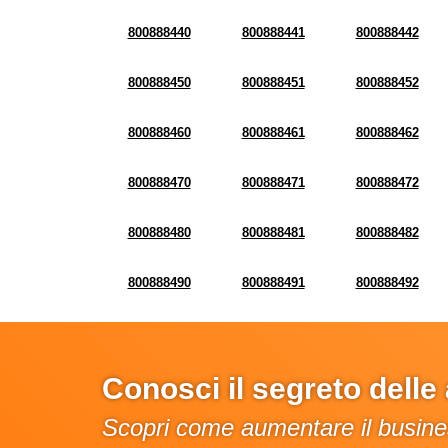
800888440
800888441
800888442
800888450
800888451
800888452
800888460
800888461
800888462
800888470
800888471
800888472
800888480
800888481
800888482
800888490
800888491
800888492
Conosci il segreto dell
Scopri come aumentare il busines