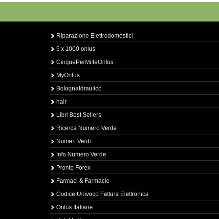
Riparazione Elettrodomestici
5 x 1000 onlus
CinquePerMilleOnlus
MyOnlus
BolognaIdraulico
hair
Libri Best Sellers
Ricerca Numero Verde
Numeri Verdi
Info Numero Verde
Pronto Forex
Farmaci & Farmacie
Codice Univoco Fattura Elettronica
Onlus Italiane