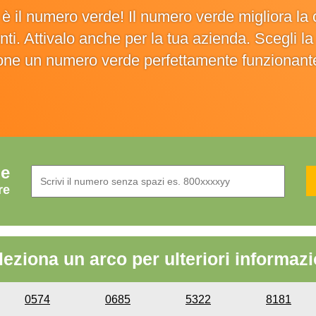
o è il numero verde! Il numero verde migliora 
ienti. Attivalo anche per la tua azienda. Scegli 
ione un numero verde perfettamente funzionant
de
re
leziona un arco per ulteriori informazi
0574
0685
5322
8181