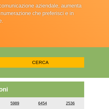
la comunicazione aziendale, aumenta
la numerazione che preferisci e in
e.
oni
5989
6454
2536