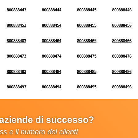
800888443
800888444
800888445
800888446
800888453
800888454
800888455
800888456
800888463
800888464
800888465
800888466
800888473
800888474
800888475
800888476
800888483
800888484
800888485
800888486
800888493
800888494
800888495
800888496
e aziende di successo?
s e il numero dei clienti