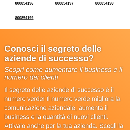
800854196
800854197
800854198
800854199
Conosci il segreto delle
aziende di successo?
Scopri come aumentare il business e il
numero dei clienti
Il segreto delle aziende di successo è il
numero verde! Il numero verde migliora la
comunicazione aziendale, aumenta il
business e la quantità di nuovi clienti.
Attivalo anche per la tua azienda. Scegli la