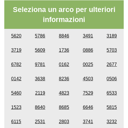
Seleziona un arco per ulteriori
informazioni
5620
5786
8846
3491
3189
3719
5609
1736
0886
5703
6782
9781
0162
0025
2677
0142
3638
8236
4503
0506
5460
2119
4823
7529
6533
1523
8640
8685
6646
5815
6115
2531
2803
3741
3232