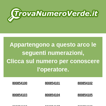
Appartengono a questo arco le
seguenti numerazioni,
Clicca sul numero per conoscere
l'operatore.
800854100
800854101
800854102
800854103
800854104
800854105