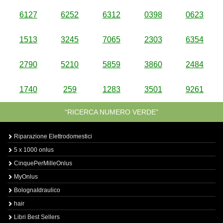
6127
6252
6312
0398
0623
1513
3245
7065
2303
6354
2790
5210
5859
3860
2484
1740
259
1283
3501
9261
“RICERCA NUMERO VERDE”
Riparazione Elettrodomestici
5 x 1000 onlus
CinquePerMilleOnlus
MyOnlus
BolognaIdraulico
hair
Libri Best Sellers