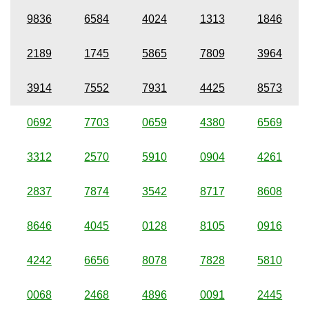
9836
6584
4024
1313
1846
2189
1745
5865
7809
3964
3914
7552
7931
4425
8573
0692
7703
0659
4380
6569
3312
2570
5910
0904
4261
2837
7874
3542
8717
8608
8646
4045
0128
8105
0916
4242
6656
8078
7828
5810
0068
2468
4896
0091
2445