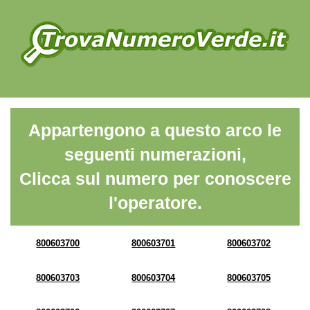
Appartengono a questo arco le
seguenti numerazioni,
Clicca sul numero per conoscere
l'operatore.
800603700
800603701
800603702
800603703
800603704
800603705