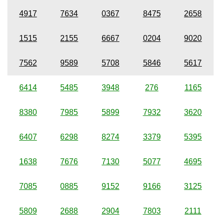
4917
7634
0367
8475
2658
1515
2155
6667
0204
9020
7562
9589
5708
5846
5617
6414
5485
3948
276
1165
8380
7985
5899
7932
3620
6407
6298
8274
3379
5395
1638
7676
7130
5077
4695
7085
0885
9152
9166
3125
5809
2688
2904
7803
2111