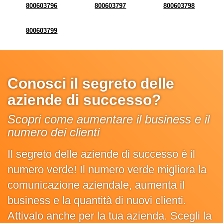
800603796
800603797
800603798
800603799
Conosci il segreto delle
aziende di successo?
Scopri come aumentare il business e il
numero dei clienti
Il segreto delle aziende di successo è il
numero verde! Il numero verde migliora la
comunicazione aziendale, aumenta il
business e la quantità di nuovi clienti.
Attivalo anche per la tua azienda. Scegli la