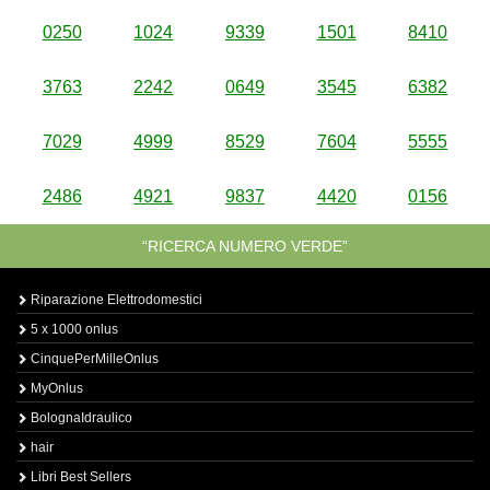
0250
1024
9339
1501
8410
3763
2242
0649
3545
6382
7029
4999
8529
7604
5555
2486
4921
9837
4420
0156
“RICERCA NUMERO VERDE”
Riparazione Elettrodomestici
5 x 1000 onlus
CinquePerMilleOnlus
MyOnlus
BolognaIdraulico
hair
Libri Best Sellers