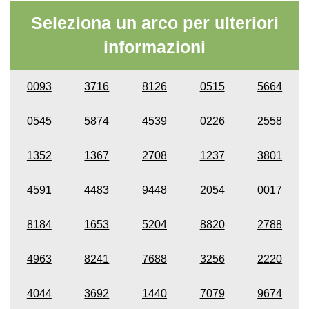
Seleziona un arco per ulteriori
informazioni
0093
3716
8126
0515
5664
0545
5874
4539
0226
2558
1352
1367
2708
1237
3801
4591
4483
9448
2054
0017
8184
1653
5204
8820
2788
4963
8241
7688
3256
2220
4044
3692
1440
7079
9674