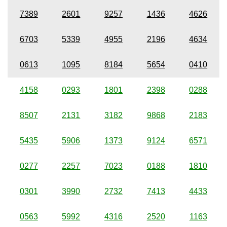
7389
2601
9257
1436
4626
6703
5339
4955
2196
4634
0613
1095
8184
5654
0410
4158
0293
1801
2398
0288
8507
2131
3182
9868
2183
5435
5906
1373
9124
6571
0277
2257
7023
0188
1810
0301
3990
2732
7413
4433
0563
5992
4316
2520
1163