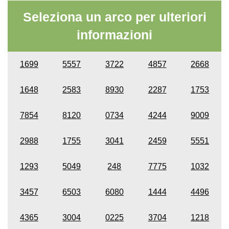
Seleziona un arco per ulteriori
informazioni
1699
5557
3722
4857
2668
1648
2583
8930
2287
1753
7854
8120
0734
4244
9009
2988
1755
3041
2459
5551
1293
5049
248
7775
1032
3457
6503
6080
1444
4496
4365
3004
0225
3704
1218