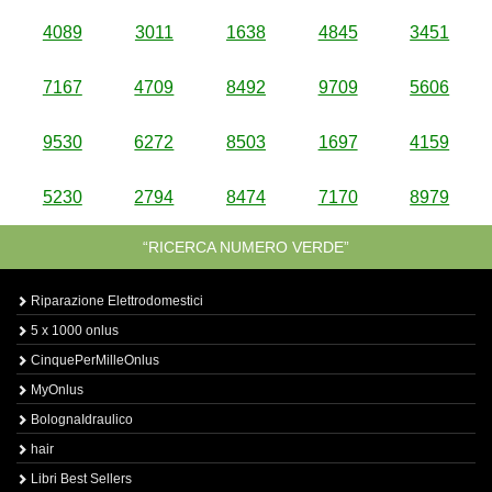
4089
3011
1638
4845
3451
7167
4709
8492
9709
5606
9530
6272
8503
1697
4159
5230
2794
8474
7170
8979
“RICERCA NUMERO VERDE”
Riparazione Elettrodomestici
5 x 1000 onlus
CinquePerMilleOnlus
MyOnlus
BolognaIdraulico
hair
Libri Best Sellers