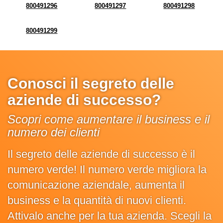
800491296
800491297
800491298
800491299
Conosci il segreto delle
aziende di successo?
Scopri come aumentare il business e il
numero dei clienti
Il segreto delle aziende di successo è il
numero verde! Il numero verde migliora la
comunicazione aziendale, aumenta il
business e la quantità di nuovi clienti.
Attivalo anche per la tua azienda. Scegli la