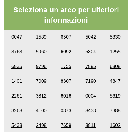
Seleziona un arco per ulteriori
informazioni
0047
1589
6507
5042
5830
3763
5960
6092
5304
1255
6935
9796
1755
7895
6808
1401
7009
8307
7190
4847
2261
3812
6016
0004
5619
3268
4100
0373
8433
7388
5438
2498
7659
8811
1602