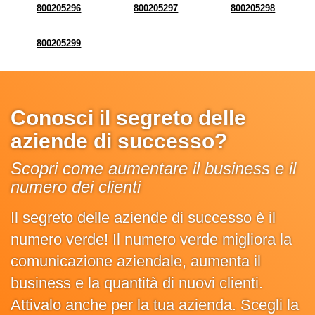
800205296
800205297
800205298
800205299
Conosci il segreto delle
aziende di successo?
Scopri come aumentare il business e il
numero dei clienti
Il segreto delle aziende di successo è il
numero verde! Il numero verde migliora la
comunicazione aziendale, aumenta il
business e la quantità di nuovi clienti.
Attivalo anche per la tua azienda. Scegli la