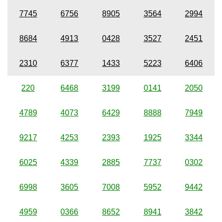
7745
6756
8905
3564
2994
8684
4913
0428
3527
2451
2310
6377
1433
5223
6406
220
6468
3199
0141
2050
4789
4073
6429
8888
7949
9217
4253
2393
1925
3344
6025
4339
2885
7737
0302
6998
3605
7008
5952
9442
4959
0366
8652
8941
3842