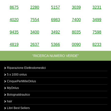
8675
2280
5157
3039
3231
4020
7554
6983
7400
3499
9435
3400
3492
8035
7598
4819
2637
5366
0090
8233
“RICERCA NUMERO VERDE”
Riparazione Elettrodomestici
5 x 1000 onlus
CinquePerMilleOnlus
MyOnlus
BolognaIdraulico
hair
Libri Best Sellers