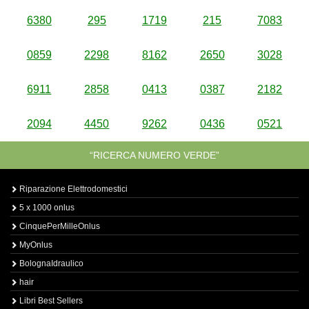
6380
295
1719
215
7083
0859
2298
8162
2650
3028
6911
2858
0413
0387
2182
2094
4450
9262
0436
0521
“RICERCA NUMERO VERDE”
Riparazione Elettrodomestici
5 x 1000 onlus
CinquePerMilleOnlus
MyOnlus
BolognaIdraulico
hair
Libri Best Sellers