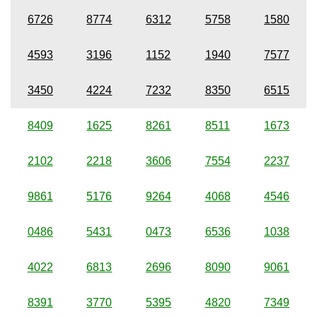
6726
8774
6312
5758
1580
4593
3196
1152
1940
7577
3450
4224
7232
8350
6515
8409
1625
8261
8511
1673
2102
2218
3606
7554
2237
9861
5176
9264
4068
4546
0486
5431
0473
6536
1038
4022
6813
2696
8090
9061
8391
3770
5395
4820
7349