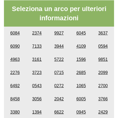
Seleziona un arco per ulteriori
informazioni
6084
2374
9927
6045
3637
6090
7133
3944
4109
0594
4963
3161
5722
1596
9851
2276
3723
0715
2685
2099
6492
0543
0272
1065
2700
8458
3056
2042
6005
3766
3380
1394
6622
0945
2429