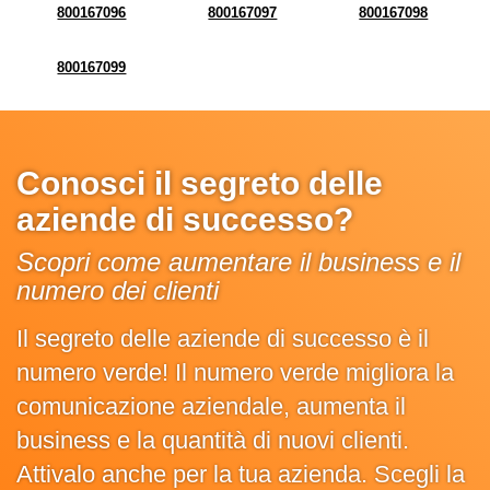
800167096
800167097
800167098
800167099
Conosci il segreto delle
aziende di successo?
Scopri come aumentare il business e il
numero dei clienti
Il segreto delle aziende di successo è il
numero verde! Il numero verde migliora la
comunicazione aziendale, aumenta il
business e la quantità di nuovi clienti.
Attivalo anche per la tua azienda. Scegli la