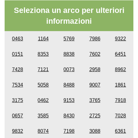
Seleziona un arco per ulteriori
informazioni
0463
1164
5769
7986
9322
0151
8353
8838
7602
6451
7428
7121
0073
2958
8962
7534
5058
8488
9007
1861
3175
0462
9153
3765
7918
0657
3585
8430
2725
7028
9832
8074
7198
3088
6361