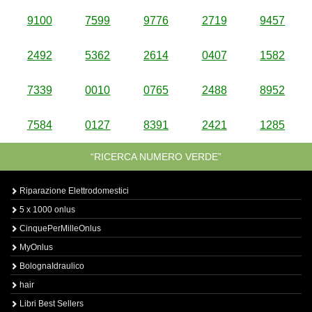
9100
7599
9776
2719
9457
2492
5362
2614
0407
1582
7339
0010
0765
2488
8952
7584
0127
8391
2421
1285
“RICERCA NUMERO VERDE”
Riparazione Elettrodomestici
5 x 1000 onlus
CinquePerMilleOnlus
MyOnlus
BolognaIdraulico
hair
Libri Best Sellers