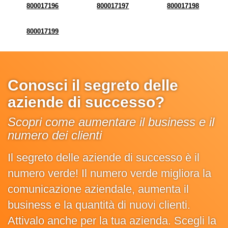
800017196
800017197
800017198
800017199
Conosci il segreto delle
aziende di successo?
Scopri come aumentare il business e il
numero dei clienti
Il segreto delle aziende di successo è il
numero verde! Il numero verde migliora la
comunicazione aziendale, aumenta il
business e la quantità di nuovi clienti.
Attivalo anche per la tua azienda. Scegli la