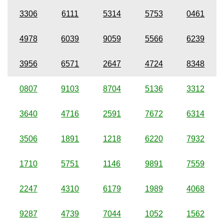
3306
6111
5314
5753
0461
4978
6039
9059
5566
6239
3956
6571
2647
4724
8348
0807
9103
8704
5136
3312
3640
4716
2591
7672
6314
3506
1891
1218
6220
7932
1710
5751
1146
9891
7559
2247
4310
6179
1989
4068
9287
4739
7044
1052
1562