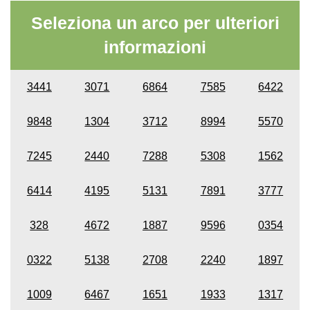
Seleziona un arco per ulteriori
informazioni
3441
3071
6864
7585
6422
9848
1304
3712
8994
5570
7245
2440
7288
5308
1562
6414
4195
5131
7891
3777
328
4672
1887
9596
0354
0322
5138
2708
2240
1897
1009
6467
1651
1933
1317