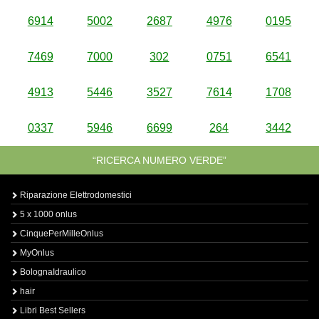
6914
5002
2687
4976
0195
7469
7000
302
0751
6541
4913
5446
3527
7614
1708
0337
5946
6699
264
3442
“RICERCA NUMERO VERDE”
Riparazione Elettrodomestici
5 x 1000 onlus
CinquePerMilleOnlus
MyOnlus
BolognaIdraulico
hair
Libri Best Sellers