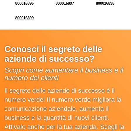
800016896
800016897
800016898
800016899
Conosci il segreto delle
aziende di successo?
Scopri come aumentare il business e il
numero dei clienti
Il segreto delle aziende di successo è il
numero verde! Il numero verde migliora la
comunicazione aziendale, aumenta il
business e la quantità di nuovi clienti.
Attivalo anche per la tua azienda. Scegli la