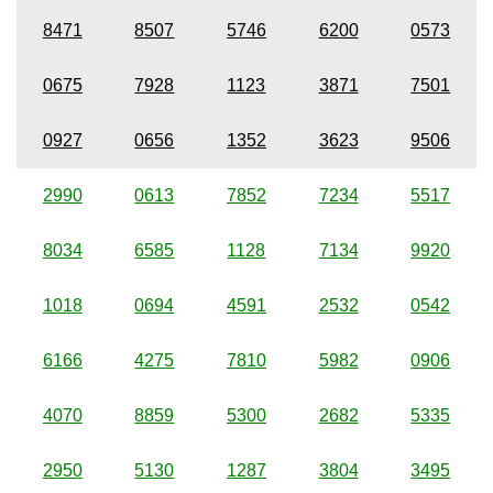
8471
8507
5746
6200
0573
0675
7928
1123
3871
7501
0927
0656
1352
3623
9506
2990
0613
7852
7234
5517
8034
6585
1128
7134
9920
1018
0694
4591
2532
0542
6166
4275
7810
5982
0906
4070
8859
5300
2682
5335
2950
5130
1287
3804
3495