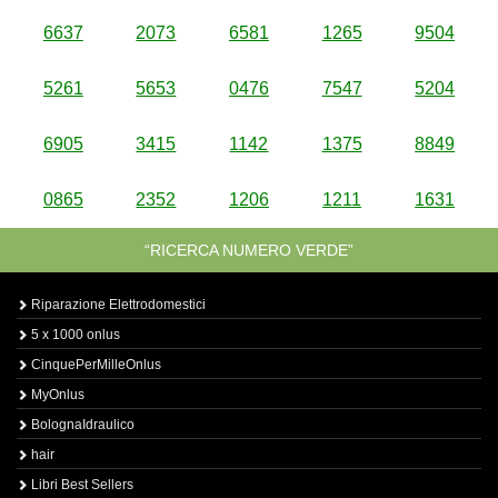
6637
2073
6581
1265
9504
5261
5653
0476
7547
5204
6905
3415
1142
1375
8849
0865
2352
1206
1211
1631
“RICERCA NUMERO VERDE”
Riparazione Elettrodomestici
5 x 1000 onlus
CinquePerMilleOnlus
MyOnlus
BolognaIdraulico
hair
Libri Best Sellers