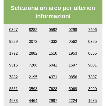
Seleziona un arco per ulteriori
informazioni
0327
8282
0592
0298
7406
9829
0072
4332
0562
0785
1792
2882
1510
1953
0655
9515
7206
5042
1597
9001
7882
2195
4371
0856
7807
8861
3593
7623
5069
3990
4633
4464
2997
2224
1685