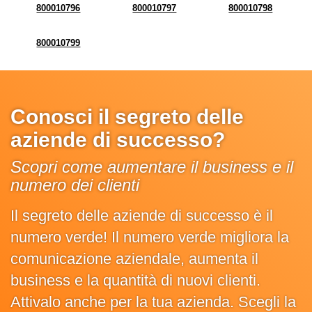
800010796
800010797
800010798
800010799
Conosci il segreto delle
aziende di successo?
Scopri come aumentare il business e il
numero dei clienti
Il segreto delle aziende di successo è il
numero verde! Il numero verde migliora la
comunicazione aziendale, aumenta il
business e la quantità di nuovi clienti.
Attivalo anche per la tua azienda. Scegli la