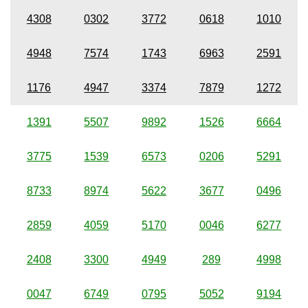
4308
0302
3772
0618
1010
4948
7574
1743
6963
2591
1176
4947
3374
7879
1272
1391
5507
9892
1526
6664
3775
1539
6573
0206
5291
8733
8974
5622
3677
0496
2859
4059
5170
0046
6277
2408
3300
4949
289
4998
0047
6749
0795
5052
9194