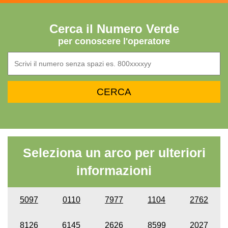
Cerca il Numero Verde
per conoscere l'operatore
Seleziona un arco per ulteriori
informazioni
5097
0110
7977
1104
2762
8126
6145
2626
8599
2027