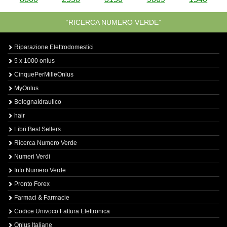
“RICERCA NUMERO VERDE”
Riparazione Elettrodomestici
5 x 1000 onlus
CinquePerMilleOnlus
MyOnlus
BolognaIdraulico
hair
Libri Best Sellers
Ricerca Numero Verde
Numeri Verdi
Info Numero Verde
Pronto Forex
Farmaci & Farmacie
Codice Univoco Fattura Elettronica
Onlus Italiane