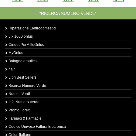
“RICERCA NUMERO VERDE”
Riparazione Elettrodomestici
5 x 1000 onlus
CinquePerMilleOnlus
MyOnlus
BolognaIdraulico
hair
Libri Best Sellers
Ricerca Numero Verde
Numeri Verdi
Info Numero Verde
Pronto Forex
Farmaci & Farmacie
Codice Univoco Fattura Elettronica
Onlus Italiane