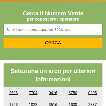
Cerca il Numero Verde
per conoscere l'operatore
Seleziona un arco per ulteriori
informazioni
2623
7704
0416
3750
0205
1723
1023
3516
1630
2837