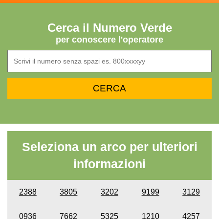
Cerca il Numero Verde
per conoscere l'operatore
Seleziona un arco per ulteriori
informazioni
2388
3805
3202
9199
3129
0936
7662
5325
1210
4257