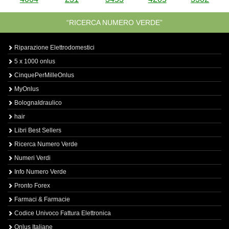
“RICERCA NUMERO VERDE”
Riparazione Elettrodomestici
5 x 1000 onlus
CinquePerMilleOnlus
MyOnlus
BolognaIdraulico
hair
Libri Best Sellers
Ricerca Numero Verde
Numeri Verdi
Info Numero Verde
Pronto Forex
Farmaci & Farmacie
Codice Univoco Fattura Elettronica
Onlus Italiane