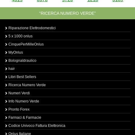
“RICERCA NUMERO VERDE”
Riparazione Elettrodomestici
5 x 1000 onlus
CinquePerMilleOnlus
MyOnlus
BolognaIdraulico
hair
Libri Best Sellers
Ricerca Numero Verde
Numeri Verdi
Info Numero Verde
Pronto Forex
Farmaci & Farmacie
Codice Univoco Fattura Elettronica
Onlus Italiane