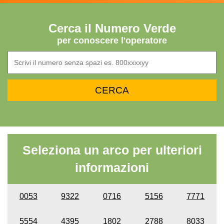
Cerca il Numero Verde
per conoscere l'operatore
Seleziona un arco per ulteriori
informazioni
0053
9322
0716
5156
7771
5554
4395
1802
2788
8033