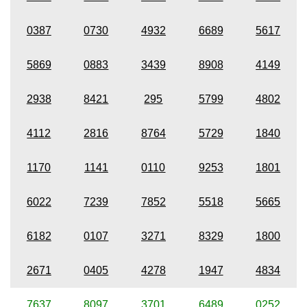
0387
0730
4932
6689
5617
5869
0883
3439
8908
4149
2938
8421
295
5799
4802
4112
2816
8764
5729
1840
1170
1141
0110
9253
1801
6022
7239
7852
5518
5665
6182
0107
3271
8329
1800
2671
0405
4278
1947
4834
7637
8097
3701
6489
0252