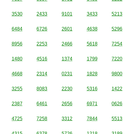
3530
2433
9101
3433
5213
6484
6726
2601
4638
5296
8956
2253
2466
5618
7254
1480
4516
1374
1799
7220
4668
2314
0231
1828
9800
3255
8083
2230
5316
1422
2387
6461
2656
6971
0626
4725
7258
3312
7844
5513
4315
6378
5726
1218
3189