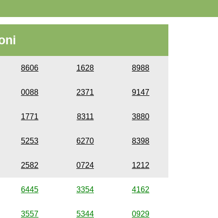
oni
8606
1628
8988
0088
2371
9147
1771
8311
3880
5253
6270
8398
2582
0724
1212
6445
3354
4162
3557
5344
0929