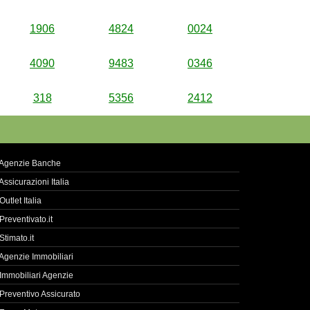
1906
4824
0024
4090
9483
0346
318
5356
2412
Agenzie Banche
Assicurazioni Italia
Outlet Italia
Preventivato.it
Stimato.it
Agenzie Immobiliari
Immobiliari Agenzie
Preventivo Assicurato