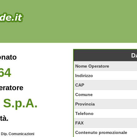
D
onato
Nome Operatore
64
Indirizzo
CAP
eratore
Comune
 S.p.A.
Provincia
Telefono
tà.
FAX
Contenuto promozionale
- Dip. Comunicazioni