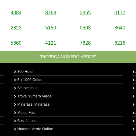
4384
8768
3355
0177
2823
5150
0503
8640
5669
4121
7628
6216
“RICERCA NUMERO VERDE”
800 Hotel
5 x 1000 Onlus
Scuole Italia
Trova Numero Verde
Materassi Materassi
Mutuo Fast
Best 4 Less
Numero Verde Online