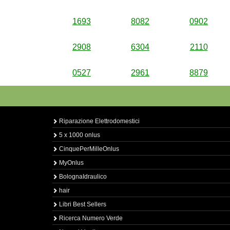
1693
8082
0902
2908
6304
2110
0527
2961
8879
Riparazione Elettrodomestici
5 x 1000 onlus
CinquePerMilleOnlus
MyOnlus
BolognaIdraulico
hair
Libri Best Sellers
Ricerca Numero Verde