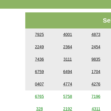
Se
7925
4001
4873
2249
2364
2454
7436
3111
9835
6759
6494
1704
0407
4774
4276
6765
5758
7196
328
2192
4311