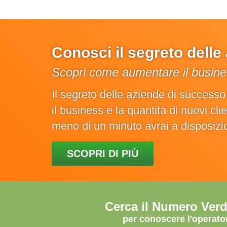
Conosci il segreto dell
Scopri come aumentare il busines
Il segreto delle aziende di success
il business e la quantità di nuovi cl
meno di un minuto avrai a disposiz
SCOPRI DI PIÙ
Cerca il Numero Ver
per conoscere l'operato