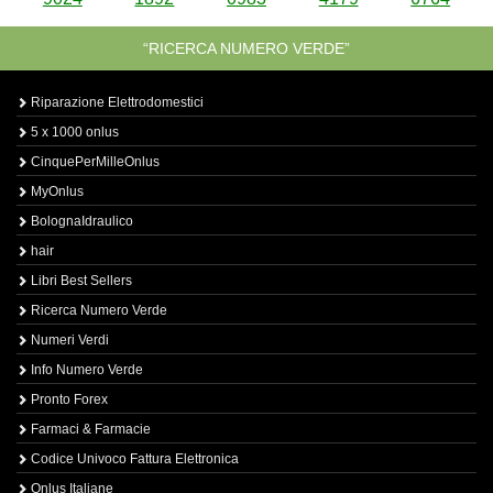
“RICERCA NUMERO VERDE”
Riparazione Elettrodomestici
5 x 1000 onlus
CinquePerMilleOnlus
MyOnlus
BolognaIdraulico
hair
Libri Best Sellers
Ricerca Numero Verde
Numeri Verdi
Info Numero Verde
Pronto Forex
Farmaci & Farmacie
Codice Univoco Fattura Elettronica
Onlus Italiane