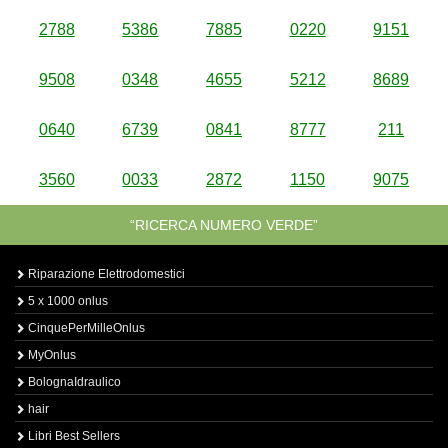
2788
5386
7885
0220
9151
9508
0348
4655
5212
8689
0640
6739
0841
8777
211
3560
0033
2872
1150
9075
“RICERCA NUMERO VERDE”
Riparazione Elettrodomestici
5 x 1000 onlus
CinquePerMilleOnlus
MyOnlus
BolognaIdraulico
hair
Libri Best Sellers