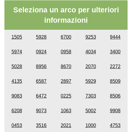
Seleziona un arco per ulteriori
informazioni
1505
5928
6700
9253
9444
5974
0924
0958
4034
3400
5028
8956
8670
2070
2272
4135
6587
2897
5929
8509
9083
6472
0225
7303
8506
6208
9073
1063
5002
9908
0453
3516
2021
1000
4753