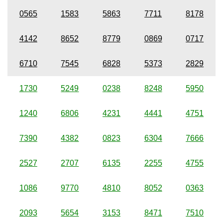
0565
1583
5863
7711
8178
4142
8652
8779
0869
0717
6710
7545
6828
5373
2829
1730
5249
0238
8248
5950
1240
6806
4231
4441
4751
7390
4382
0823
6304
7666
2527
2707
6135
2255
4755
1086
9770
4810
8052
0363
2093
5654
3153
8471
7510