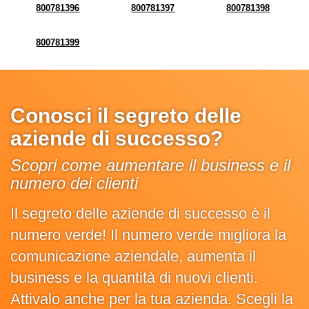
800781396
800781397
800781398
800781399
Conosci il segreto delle
aziende di successo?
Scopri come aumentare il business e il
numero dei clienti
Il segreto delle aziende di successo è il
numero verde! Il numero verde migliora la
comunicazione aziendale, aumenta il
business e la quantità di nuovi clienti.
Attivalo anche per la tua azienda. Scegli la