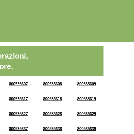
razioni,
ore.
800535607
800535608
800535609
800535617
800535618
800535619
800535627
800535628
800535629
800535637
800535638
800535639