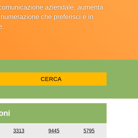
la comunicazione aziendale, aumenta
la numerazione che preferisci e in
e.
oni
3313
9445
5795