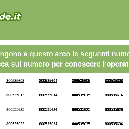
ngono a questo arco le seguenti nume
cca sul numero per conoscere l'operat
800535603
800535604
800535605
800535606
800535613
800535614
800535615
800535616
800535623
800535624
800535625
800535626
800535633
800535634
800535635
800535636