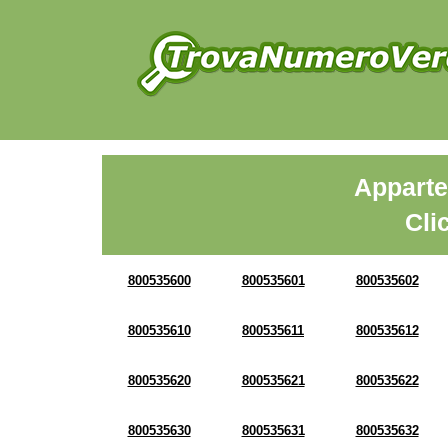
Apparte
Cli
800535600
800535601
800535602
800535610
800535611
800535612
800535620
800535621
800535622
800535630
800535631
800535632