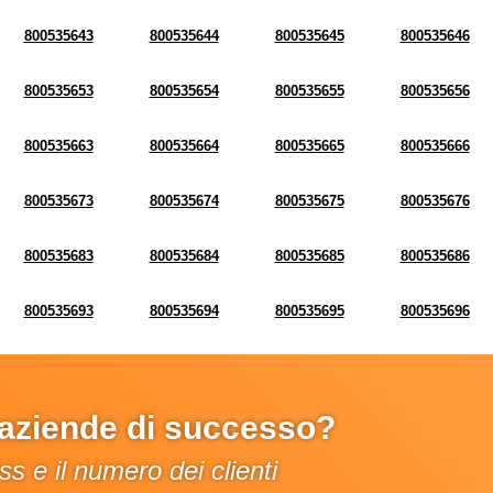
800535643
800535644
800535645
800535646
800535653
800535654
800535655
800535656
800535663
800535664
800535665
800535666
800535673
800535674
800535675
800535676
800535683
800535684
800535685
800535686
800535693
800535694
800535695
800535696
e aziende di successo?
s e il numero dei clienti