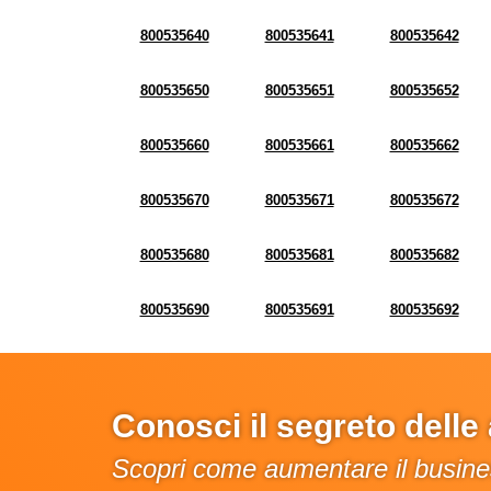
800535640
800535641
800535642
800535650
800535651
800535652
800535660
800535661
800535662
800535670
800535671
800535672
800535680
800535681
800535682
800535690
800535691
800535692
Conosci il segreto dell
Scopri come aumentare il busines