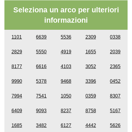
Seleziona un arco per ulteriori
informazioni
1101
6639
5536
2309
0338
2829
5550
4919
1655
2039
8177
6616
4103
3052
2365
9990
5378
9468
3396
0452
7994
7541
1050
0359
8307
6409
9093
8237
8758
5167
1685
3482
6127
4442
5626