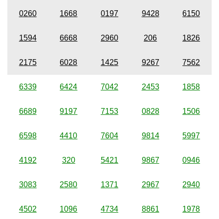
0260
1668
0197
9428
6150
1594
6668
2960
206
1826
2175
6028
1425
9267
7562
6339
6424
7042
2453
1858
6689
9197
7153
0828
1506
6598
4410
7604
9814
5997
4192
320
5421
9867
0946
3083
2580
1371
2967
2940
4502
1096
4734
8861
1978