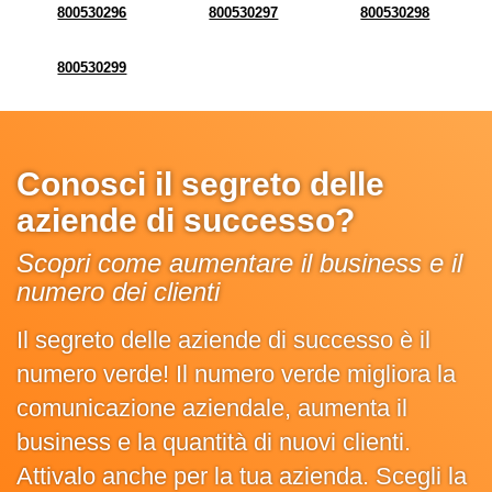
800530296
800530297
800530298
800530299
Conosci il segreto delle
aziende di successo?
Scopri come aumentare il business e il
numero dei clienti
Il segreto delle aziende di successo è il
numero verde! Il numero verde migliora la
comunicazione aziendale, aumenta il
business e la quantità di nuovi clienti.
Attivalo anche per la tua azienda. Scegli la