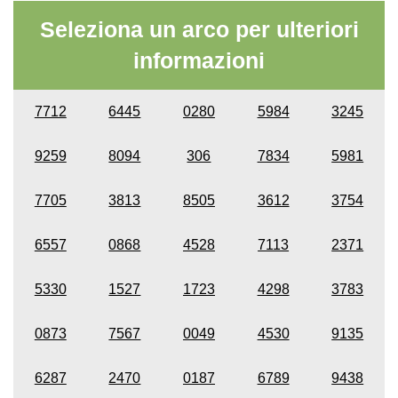
Seleziona un arco per ulteriori
informazioni
7712
6445
0280
5984
3245
9259
8094
306
7834
5981
7705
3813
8505
3612
3754
6557
0868
4528
7113
2371
5330
1527
1723
4298
3783
0873
7567
0049
4530
9135
6287
2470
0187
6789
9438