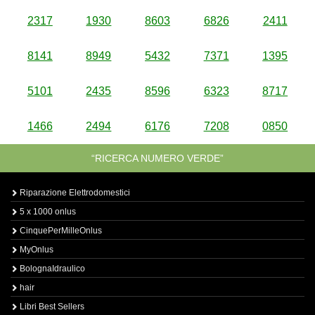
2317
1930
8603
6826
2411
8141
8949
5432
7371
1395
5101
2435
8596
6323
8717
1466
2494
6176
7208
0850
“RICERCA NUMERO VERDE”
Riparazione Elettrodomestici
5 x 1000 onlus
CinquePerMilleOnlus
MyOnlus
BolognaIdraulico
hair
Libri Best Sellers