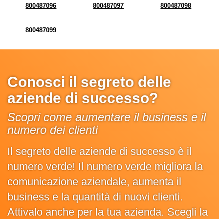
800487096
800487097
800487098
800487099
Conosci il segreto delle
aziende di successo?
Scopri come aumentare il business e il
numero dei clienti
Il segreto delle aziende di successo è il
numero verde! Il numero verde migliora la
comunicazione aziendale, aumenta il
business e la quantità di nuovi clienti.
Attivalo anche per la tua azienda. Scegli la