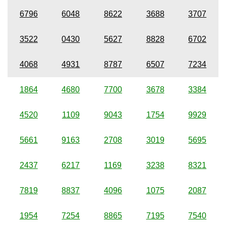
6796
6048
8622
3688
3707
3522
0430
5627
8828
6702
4068
4931
8787
6507
7234
1864
4680
7700
3678
3384
4520
1109
9043
1754
9929
5661
9163
2708
3019
5695
2437
6217
1169
3238
8321
7819
8837
4096
1075
2087
1954
7254
8865
7195
7540